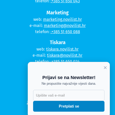
telefon:
:+385 51 650 043
Marketing
web:
marketing.novilist.hr
e-mail:
marketing@novilist.hr
telefon:
:+385 51 650 088
Tiskara
web:
tiskara.novilist.hr
e-mail:
tiskara@novilist.hr
telefon:
:+385 51 650 024
×
Copyright © 2020. Novi list
Prijavi se na Newsletter!
Kontakt
Ne propustite najvažnije vijesti dana.
Politika privatnosti
Politika kolačića
Zahtjev za pristup informacijama
Pretplati se
Impressum