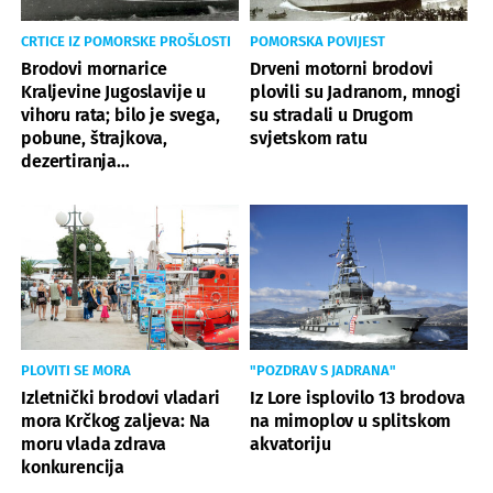
CRTICE IZ POMORSKE PROŠLOSTI
POMORSKA POVIJEST
Brodovi mornarice
Drveni motorni brodovi
Kraljevine Jugoslavije u
plovili su Jadranom, mnogi
vihoru rata; bilo je svega,
su stradali u Drugom
pobune, štrajkova,
svjetskom ratu
dezertiranja…
PLOVITI SE MORA
"POZDRAV S JADRANA"
Izletnički brodovi vladari
Iz Lore isplovilo 13 brodova
mora Krčkog zaljeva: Na
na mimoplov u splitskom
moru vlada zdrava
akvatoriju
konkurencija