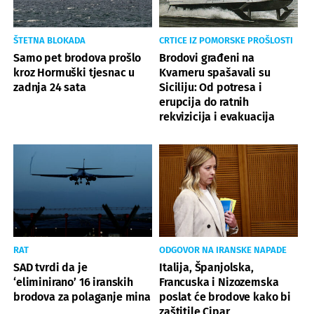
ŠTETNA BLOKADA
CRTICE IZ POMORSKE PROŠLOSTI
Samo pet brodova prošlo
Brodovi građeni na
kroz Hormuški tjesnac u
Kvarneru spašavali su
zadnja 24 sata
Siciliju: Od potresa i
erupcija do ratnih
rekvizicija i evakuacija
RAT
ODGOVOR NA IRANSKE NAPADE
SAD tvrdi da je
Italija, Španjolska,
‘eliminirano’ 16 iranskih
Francuska i Nizozemska
brodova za polaganje mina
poslat će brodove kako bi
zaštitile Cipar