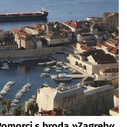
 Pomorci s broda »Zagreb«