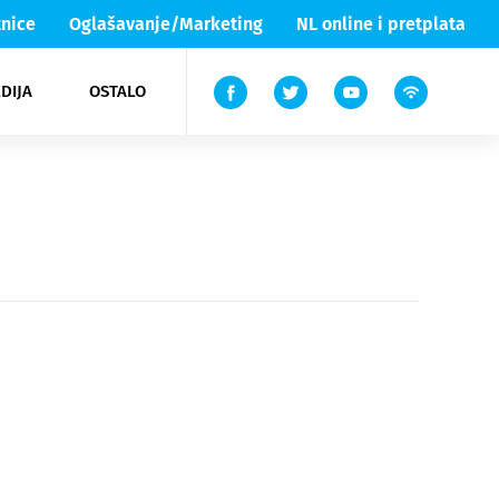
nice
Oglašavanje/Marketing
NL online i pretplata
DIJA
OSTALO
ar
ortovi
 List TV
entari
elgood
Lika & Senj