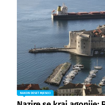
NAKON DESET MJESECI
Nazire se kraj agonije: