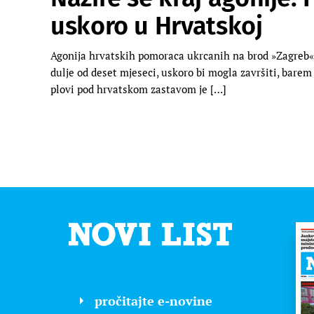
uskoro u Hrvatskoj
Agonija hrvatskih pomoraca ukrcanih na brod »Zagreb« 
dulje od deset mjeseci, uskoro bi mogla završiti, bare
plovi pod hrvatskom zastavom je […]
pročitajte e-novine