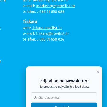
t.hr
web:
marketing.novilist.hr
e-mail:
marketing@novilist.hr
telefon:
:+385 51 650 088
Tiskara
r
web:
tiskara.novilist.hr
e-mail:
tiskara@novilist.hr
telefon:
:+385 51 650 024
r
×
Prijavi se na Newsletter!
Ne propustite najvažnije vijesti dana.