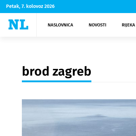
Petak, 7. kolovoz 2026
NASLOVNICA
NOVOSTI
RIJEKA
Rijeka
Kultura
Opatija
Hrvatsk
Moda
NK Rije
Sh
brod zagreb