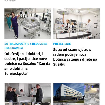
SUTRA ZAPOČINJE S REDOVNIM
PRESELJENJE
PROGRAMOM
Sutra od osam ujutro s
Oduševljeni i doktori, i
radom počinje nova
sestre, i pacijentice nove
bolnica za ženu i dijete na
bolnice na Sušaku: “Kao da
Sušaku
smo dobili na
Eurojackpotu”