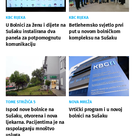
KBC RIJEKA
KBC RIJEKA
U Bolnici za ženu i dijete na
Betlehemsko svjetlo prvi
Sušaku instalirana dva
put u novom bolničkom
panela za potpomognutu
kompleksu na Sušaku
komunikaciju
TOME STRIŽIĆA 5
NOVA MREŽA
Ispod nove bolnice na
Vrtićki program i u novoj
Sušaku, otvorena i nova
bolnici na Sušaku
ljekarna. Pacijentima je na
raspolaganju mnoštvo
usluga