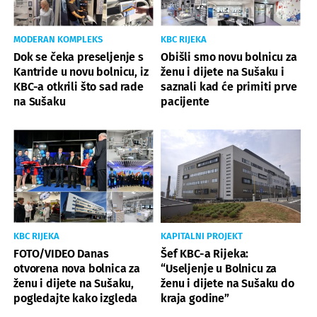
MODERAN KOMPLEKS
KBC RIJEKA
Dok se čeka preseljenje s
Obišli smo novu bolnicu za
Kantride u novu bolnicu, iz
ženu i dijete na Sušaku i
KBC-a otkrili što sad rade
saznali kad će primiti prve
na Sušaku
pacijente
KBC RIJEKA
KAPITALNI PROJEKT
FOTO/VIDEO Danas
Šef KBC-a Rijeka:
otvorena nova bolnica za
“Useljenje u Bolnicu za
ženu i dijete na Sušaku,
ženu i dijete na Sušaku do
pogledajte kako izgleda
kraja godine”