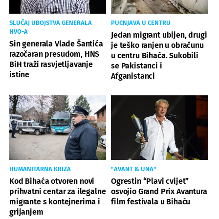
SLUČAJ UBOJSTVA GENERALA
PUCNJAVA U CENTRU
HVO-A
Jedan migrant ubijen, drugi
Sin generala Vlade Šantića
je teško ranjen u obračunu
razočaran presudom, HNS
u centru Bihaća. Sukobili
BiH traži rasvjetljavanje
se Pakistanci i
istine
Afganistanci
HUMANITARNA KRIZA
"AVANT & UNA"
Kod Bihaća otvoren novi
Ogrestin “Plavi cvijet”
prihvatni centar za ilegalne
osvojio Grand Prix Avantura
migrante s kontejnerima i
film festivala u Bihaću
grijanjem