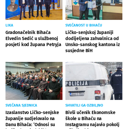
LIKA
SVEČANOST U BIHAĆU
Gradonačelnik Bihaća
Ličko-senjskoj županiji
Elvedin Sedić u službenoj
dodijeljena zahvalnica od
posjeti kod župana Petryja
Unsko-sanskog kantona iz
susjedne BiH
SVEČANA SJEDNICA
SHVATILI GA OZBILJNO
Izaslanstvo Ličko-senjske
Bivši učenik Ekonomske
županije sudjelovalo na
škole u Bihaću na
Danu Bihaća: ‘Odnosi su
Instagramu najavio pokolj