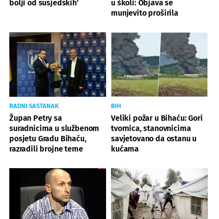
bolji od susjedskih’
u školi: Objava se
munjevito proširila
RADNI SASTANAK
BIH
Župan Petry sa
Veliki požar u Bihaću: Gori
suradnicima u službenom
tvornica, stanovnicima
posjetu Gradu Bihaću,
savjetovano da ostanu u
razradili brojne teme
kućama