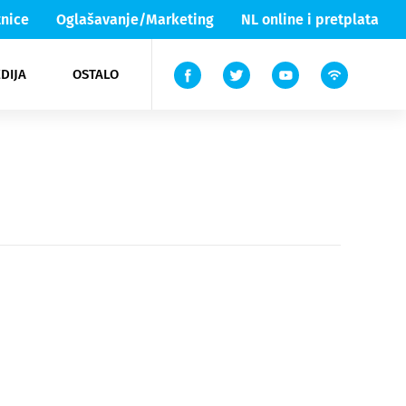
nice
Oglašavanje/Marketing
NL online i pretplata
DIJA
OSTALO
ar
ortovi
 List TV
entari
elgood
Lika & Senj