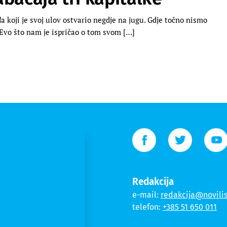
koji je svoj ulov ostvario negdje na jugu. Gdje točno nismo
. Evo što nam je ispričao o tom svom […]
Redakcija
e-mail:
redakcija@novilis
telefon:
+385 51 650 011