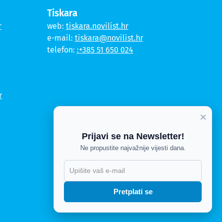
Tiskara
r
web:
tiskara.novilist.hr
e-mail:
tiskara@novilist.hr
telefon:
:+385 51 650 024
r
×
Prijavi se na Newsletter!
Ne propustite najvažnije vijesti dana.
Pretplati se