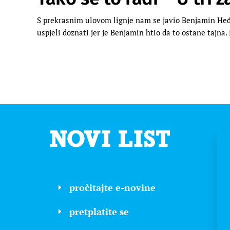
S prekrasnim ulovom lignje nam se javio Benjamin Heđa 
uspjeli doznati jer je Benjamin htio da to ostane tajna
pročitajte e-novine
pretplatite se