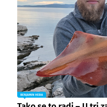
BENJAMIN HEĐA
Tako se to radi – U tri 