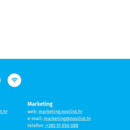
Marketing
t.hr
web:
marketing.novilist.hr
e-mail:
marketing@novilist.hr
telefon:
:+385 51 650 088