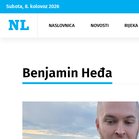
Subota, 8. kolovoz 2026
NASLOVNICA
NOVOSTI
RIJEKA
Rijeka
Kultura
Opatija
Hrvatsk
Moda
NK Rije
Sh
Benjamin Heđa