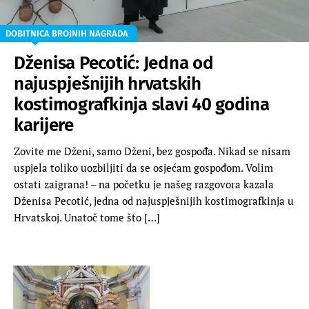
DOBITNICA BROJNIH NAGRADA
Dženisa Pecotić: Jedna od
najuspješnijih hrvatskih
kostimografkinja slavi 40 godina
karijere
Zovite me Dženi, samo Dženi, bez gospođa. Nikad se nisam
uspjela toliko uozbiljiti da se osjećam gospođom. Volim
ostati zaigrana! – na početku je našeg razgovora kazala
Dženisa Pecotić, jedna od najuspješnijih kostimografkinja u
Hrvatskoj. Unatoč tome što […]