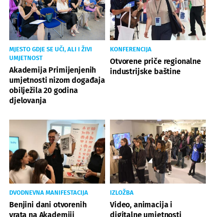
MJESTO GDJE SE UČI, ALI I ŽIVI
KONFERENCIJA
UMJETNOST
Otvorene priče regionalne
Akademija Primijenjenih
industrijske baštine
umjetnosti nizom događaja
obilježila 20 godina
djelovanja
DVODNEVNA MANIFESTACIJA
IZLOŽBA
Benjini dani otvorenih
Video, animacija i
vrata na Akademiji
digitalne umjetnosti