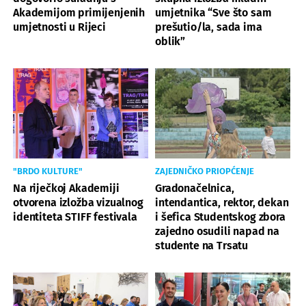
Akademijom primijenjenih
umjetnika “Sve što sam
umjetnosti u Rijeci
prešutio/la, sada ima
oblik”
"BRDO KULTURE"
ZAJEDNIČKO PRIOPĆENJE
Na riječkoj Akademiji
Gradonačelnica,
otvorena izložba vizualnog
intendantica, rektor, dekan
identiteta STIFF festivala
i šefica Studentskog zbora
zajedno osudili napad na
studente na Trsatu