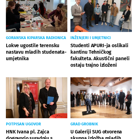
GORANSKA KIPARSKA RADIONICA
INŽENJERI I UMJETNICI
Lokve ugostile terensku
Studenti APURI-ja oslikali
nastavu mladih studenata-
kantinu Tehničkog
umjetnika
fakulteta. Akustični paneli
ostaju trajno izloženi
POTPISAN UGOVOR
GRAD GROBNIK
HNK Ivana pl. Zajca
U Galeriji SUG otvorena
dogovorio suradnju s
skupna izložba mladih