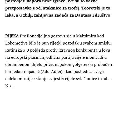
poštedjeti napora neke igrače, sve su to važne
pretpostavke uoči utakmice za trofej. Teoretski je to
laka, a u zbilji zahtjevna zadaća za Dantasa i društvo
RIJEKA
Prošlonedjeljno gostovanje u Maksimiru kod
Lokomotive bilo je pun riječki pogodak u svakom smislu.
Rutinska 3:0 pobjeda protiv izravnog konkurenta u lovu
na europski plasman, odlična partija cijele momčadi u
obrambenom dijelu priče, napokon golgeterski probuđen
bar jedan napadač (Adu-Adjei) i kao posljedica svega
daleko mirnije »stanje svijesti« cijele svlačionice i kluba.
No…