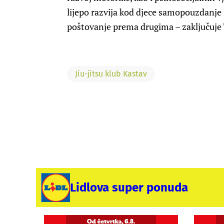
lijepo razvija kod djece samopouzdanje 
poštovanje prema drugima – zaključuje
Jiu-jitsu klub Kastav
Lidlova super ponuda