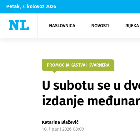
Petak, 7. kolovoz 2026
NASLOVNICA
NOVOSTI
RIJEKA
Rijeka
Kultura
Opatija
Hrvatsk
Moda
NK Rije
Sh
PROMOCIJA KASTVA I KVARNERA
U subotu se u dv
izdanje međunaro
Katarina Blažević
10. lipanj 2026 08:09