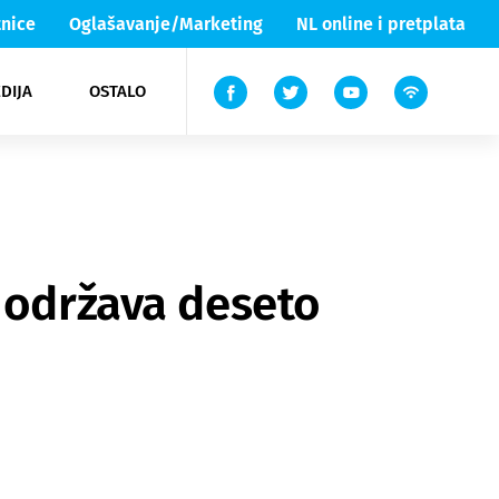
nice
Oglašavanje/Marketing
NL online i pretplata
DIJA
OSTALO
ar
ortovi
 List TV
entari
elgood
Lika & Senj
« održava deseto