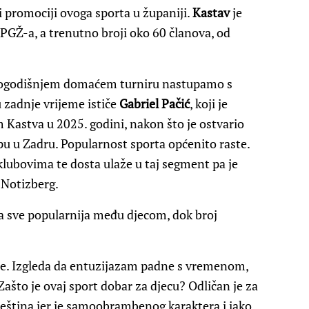
promociji ovoga sporta u županiji.
Kastav
je
 PGŽ-a, a trenutno broji oko 60 članova, od
ovogodišnjem domaćem turniru nastupamo s
u zadnje vrijeme ističe
Gabriel Pačić
, koji je
Kastva u 2025. godini, nakon što je ostvario
 u Zadru. Popularnost sporta općenito raste.
klubovima te dosta ulaže u taj segment pa je
 Notizberg.
ina sve popularnija među djecom, dok broj
oše. Izgleda da entuzijazam padne s vremenom,
Zašto je ovaj sport dobar za djecu? Odličan je za
vještina jer je samoobrambenog karaktera i jako