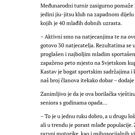
Međunarodni turnir zasigurno pomaže i 
jedini jiu-jitsu klub na zapadnom dijelu
kojih je 40 mlađih dobnih uzrasta.
– Aktivni smo na natjecanjima te na 
gotovo 30 natjecatelja. Rezultatima se 
proglašen i najboljim mladim sportašem 
zapaženo peto mjesto na Svjetskom kupu
Kastav je bogat sportskim sadržajima i 
naš broj članova itekako dobar – dodaje
Zanimljivo je da je ova borilačka vješt
seniora s godinama opada…
– To je u jednu ruku dobro, a u drugu l
ali u trendu je porast mlađe populacije. 
razvoj motorike, kao i psihosocijalnih 