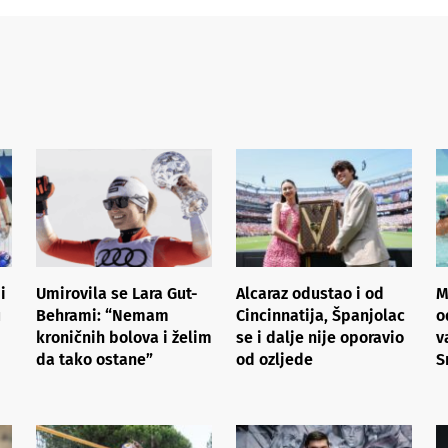
i
Umirovila se Lara Gut-
Alcaraz odustao i od
M
u
Behrami: “Nemam
Cincinnatija, Španjolac
o
kroničnih bolova i želim
se i dalje nije oporavio
v
da tako ostane”
od ozljede
S