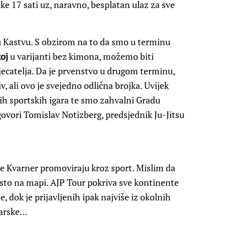
like 17 sati uz, naravno, besplatan ulaz za sve
a u Kastvu. S obzirom na to da smo u terminu
oj
u varijanti bez kimona, možemo biti
jecatelja. Da je prvenstvo u drugom terminu,
v, ali ovo je svejedno odlična brojka. Uvijek
ih sportskih igara te smo zahvalni Gradu
govori Tomislav Notizberg, predsjednik Ju-Jitsu
v te Kvarner promoviraju kroz sport. Mislim da
esto na mapi. AJP Tour pokriva sve kontinente
e, dok je prijavljenih ipak najviše iz okolnih
ađarske…