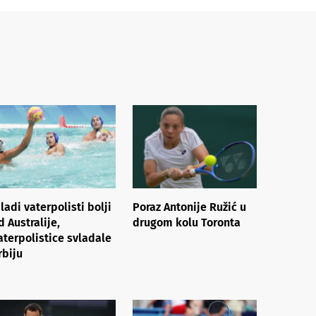
ladi vaterpolisti bolji
Poraz Antonije Ružić u
d Australije,
drugom kolu Toronta
aterpolistice svladale
rbiju