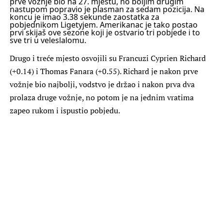
prve vožnje bio na 27. mjestu, no boljim drugim
nastupom popravio je plasman za sedam pozicija. Na
koncu je imao 3.38 sekunde zaostatka za
pobjednikom Ligetyjem. Amerikanac je tako postao
prvi skijaš ove sezone koji je ostvario tri pobjede i to
sve tri u veleslalomu.
Drugo i treće mjesto osvojili su Francuzi Cyprien Richard
(+0.14) i Thomas Fanara (+0.55). Richard je nakon prve
vožnje bio najbolji, vodstvo je držao i nakon prva dva
prolaza druge vožnje, no potom je na jednim vratima
zapeo rukom i ispustio pobjedu.