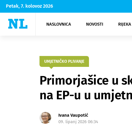
Petak, 7. kolovoz 2026
NASLOVNICA
NOVOSTI
RIJEKA
Rijeka
Kultura
Opatija
Hrvatsk
Moda
NK Rije
Sh
UMJETNIČKO PLIVANJE
Primorjašice u s
na EP-u u umjetn
Ivana Vaupotić
09. lipanj 2026 06:34