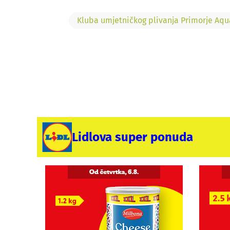
Kluba umjetničkog plivanja Primorje Aqu
Lidlova super ponuda