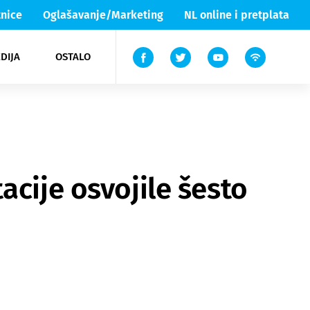
nice
Oglašavanje/Marketing
NL online i pretplata
DIJA
OSTALO
ar
ortovi
 List TV
entari
elgood
Lika & Senj
acije osvojile šesto