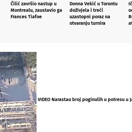
Čilić završio nastup u
Donna Vekić u Torontu
I
Montrealu, zaustavio ga
doživjela i treći
o
Frances Tiafoe
uzastopni poraz na
R
otvaranju turnira
a
VIDEO Narastao broj poginulih u potresu u Ja