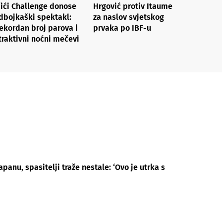
čići Challenge donose
Hrgović protiv Itaume
dbojkaški spektakl:
za naslov svjetskog
ekordan broj parova i
prvaka po IBF-u
traktivni noćni mečevi
panu, spasitelji traže nestale: ‘Ovo je utrka s