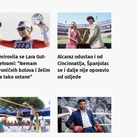
mirovila se Lara Gut-
Alcaraz odustao i od
ehrami: “Nemam
Cincinnatija, Španjolac
roničnih bolova i želim
se i dalje nije oporavio
a tako ostane”
od ozljede