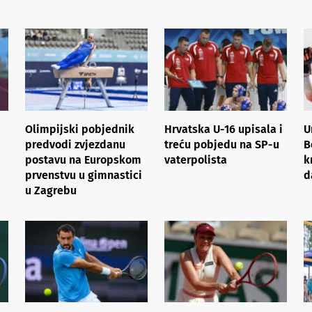
Olimpijski pobjednik
Hrvatska U-16 upisala i
U
predvodi zvjezdanu
treću pobjedu na SP-u
B
postavu na Europskom
vaterpolista
k
prvenstvu u gimnastici
d
u Zagrebu