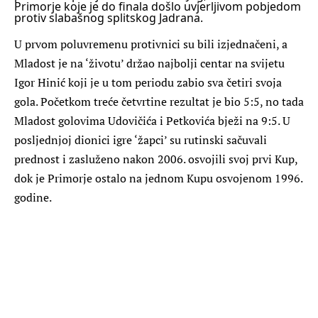
Primorje koje je do finala došlo uvjerljivom pobjedom
protiv slabašnog splitskog Jadrana.
U prvom poluvremenu protivnici su bili izjednačeni, a
Mladost je na ‘životu’ držao najbolji centar na svijetu
Igor Hinić koji je u tom periodu zabio sva četiri svoja
gola. Početkom treće četvrtine rezultat je bio 5:5, no tada
Mladost golovima Udovičića i Petkovića bježi na 9:5. U
posljednjoj dionici igre ‘žapci’ su rutinski sačuvali
prednost i zasluženo nakon 2006. osvojili svoj prvi Kup,
dok je Primorje ostalo na jednom Kupu osvojenom 1996.
godine.