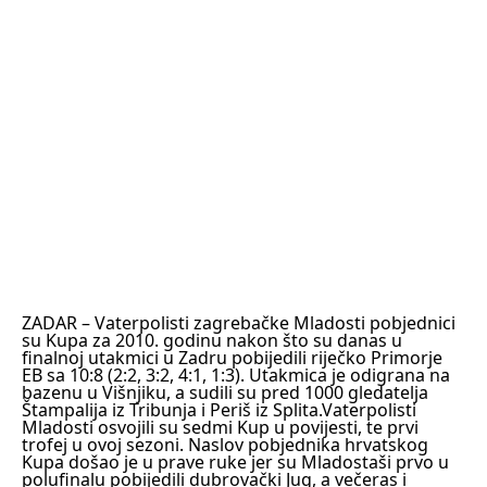
ZADAR
– Vaterpolisti zagrebačke Mladosti pobjednici
su Kupa za 2010. godinu nakon što su danas u
finalnoj utakmici u Zadru pobijedili riječko Primorje
EB sa 10:8 (2:2, 3:2, 4:1, 1:3). Utakmica je odigrana na
bazenu u Višnjiku, a sudili su pred 1000 gledatelja
Štampalija iz Tribunja i Periš iz Splita.
Vaterpolisti
Mladosti osvojili su sedmi Kup u povijesti, te prvi
trofej u ovoj sezoni. Naslov pobjednika hrvatskog
Kupa došao je u prave ruke jer su Mladostaši prvo u
polufinalu pobijedili dubrovački Jug, a večeras i