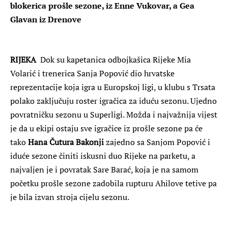
blokerica prošle sezone, iz Enne Vukovar, a Gea
Glavan iz Drenove
RIJEKA
Dok su kapetanica odbojkašica Rijeke Mia
Volarić i trenerica Sanja Popović dio hrvatske
reprezentacije koja igra u Europskoj ligi, u klubu s Trsata
polako zaključuju roster igračica za iduću sezonu. Ujedno
povratničku sezonu u Superligi. Možda i najvažnija vijest
je da u ekipi ostaju sve igračice iz prošle sezone pa će
tako
Hana Čutura Bakonji
zajedno sa Sanjom Popović i
iduće sezone činiti iskusni duo Rijeke na parketu, a
najvaljen je i povratak Sare Barać, koja je na samom
početku prošle sezone zadobila rupturu Ahilove tetive pa
je bila izvan stroja cijelu sezonu.