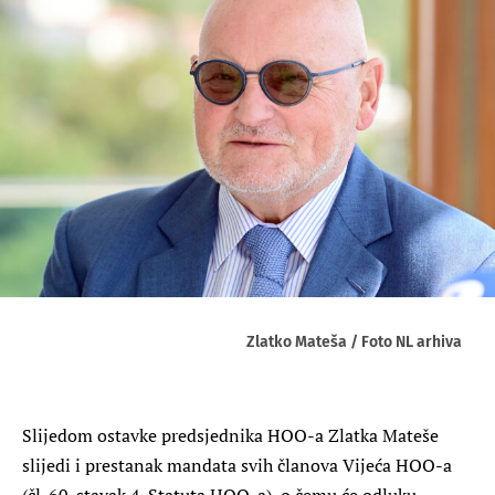
Zlatko Mateša / Foto NL arhiva
Slijedom ostavke predsjednika HOO-a Zlatka Mateše
slijedi i prestanak mandata svih članova Vijeća HOO-a
(čl. 60. stavak 4. Statuta HOO-a), o čemu će odluku