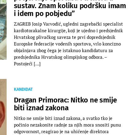
sustav. Znam koliku podršku imam
i idem po pobjedu”
ZAGREB Josip Varvodić, ugledni zagrebački specialist
kardiotorakalne kirurgije, koji je ujedno i predsjednik
Hrvatskog plivačkog saveza te prvi dopredsjednik
Europske federacije vodenih sportova, vrlo koncizno
objašnjava zbog čega je istaknuo kandidaturu za
predsjednika Hrvatskog olimpijskog odbora. –
Postojeći […]
KANDIDAT
Dragan Primorac: Nitko ne smije
biti iznad zakona
Nitko ne smije biti iznad zakona, a svatko tko je
počinio nezakonite radnje za njih mora snositi punu
odgovornost, reagirao je na uhićenje direktora