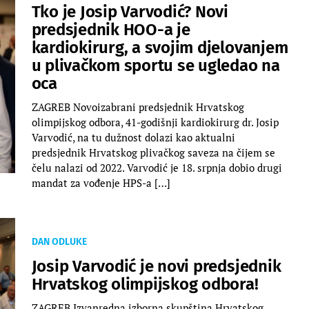
Tko je Josip Varvodić? Novi
predsjednik HOO-a je
kardiokirurg, a svojim djelovanjem
u plivačkom sportu se ugledao na
oca
ZAGREB Novoizabrani predsjednik Hrvatskog
olimpijskog odbora, 41-godišnji kardiokirurg dr. Josip
Varvodić, na tu dužnost dolazi kao aktualni
predsjednik Hrvatskog plivačkog saveza na čijem se
čelu nalazi od 2022. Varvodić je 18. srpnja dobio drugi
mandat za vođenje HPS-a […]
DAN ODLUKE
Josip Varvodić je novi predsjednik
Hrvatskog olimpijskog odbora!
ZAGREB Izvanredna izborna skupština Hrvatskog