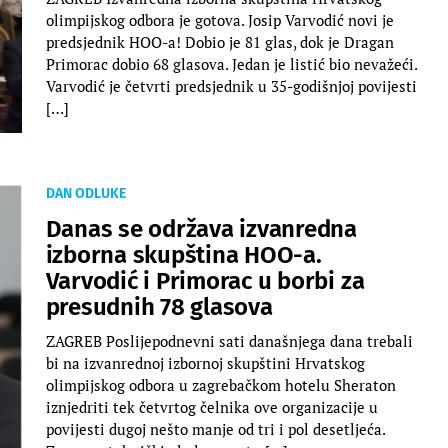
olimpijskog odbora je gotova. Josip Varvodić novi je
predsjednik HOO-a! Dobio je 81 glas, dok je Dragan
Primorac dobio 68 glasova. Jedan je listić bio nevažeći.
Varvodić je četvrti predsjednik u 35-godišnjoj povijesti
[…]
DAN ODLUKE
Danas se održava izvanredna
izborna skupština HOO-a.
Varvodić i Primorac u borbi za
presudnih 78 glasova
ZAGREB Poslijepodnevni sati današnjega dana trebali
bi na izvanrednoj izbornoj skupštini Hrvatskog
olimpijskog odbora u zagrebačkom hotelu Sheraton
iznjedriti tek četvrtog čelnika ove organizacije u
povijesti dugoj nešto manje od tri i pol desetljeća.