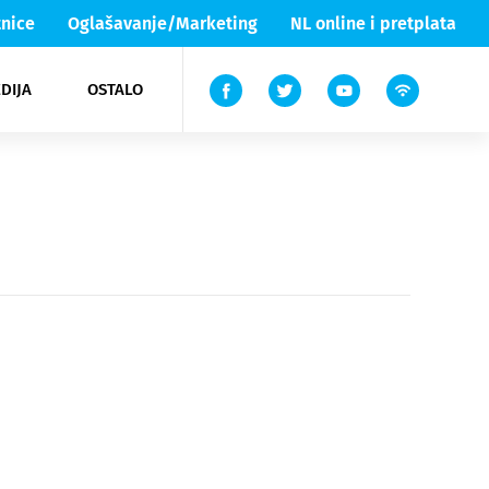
nice
Oglašavanje/Marketing
NL online i pretplata
DIJA
OSTALO
ar
ortovi
 List TV
entari
elgood
Lika & Senj