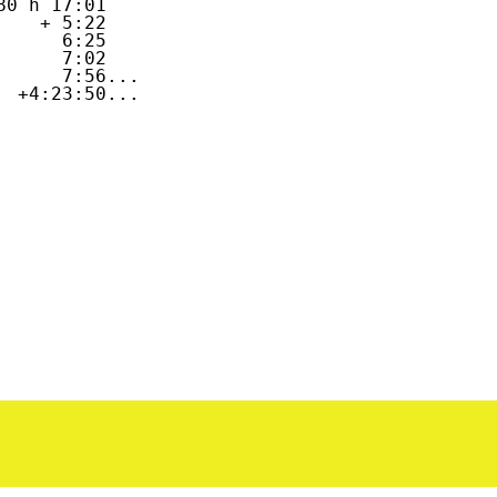
0 h 17:01

   + 5:22

     6:25

     7:02

     7:56...

  +4:23:50...