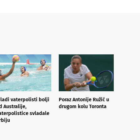
ladi vaterpolisti bolji
Poraz Antonije Ružić u
d Australije,
drugom kolu Toronta
aterpolistice svladale
rbiju