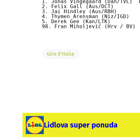
1. Jonas Vingegaard (Dan/TVL)  8
2. Felix Gall (Aus/DCT)         
3. Jai Hindley (Aus/RBH)        
4. Thymen Arensman (Niz/IGD)    
5. Derek Gee (Kan/LTK)          
98. Fran Miholjević (Hrv / BV) 
Giro d'Italia
Lidlova super ponuda