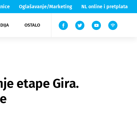
nice
Oglašavanje/Marketing
NL online i pretplata
DIJA
OSTALO
ar
ortovi
 List TV
entari
elgood
Lika & Senj
je etape Gira.
de