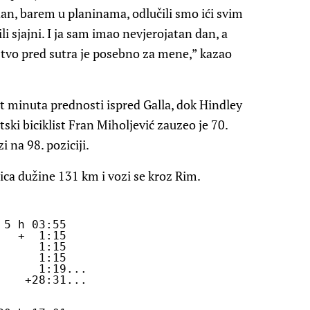
an, barem u planinama, odlučili smo ići svim
li sjajni. I ja sam imao nevjerojatan dan, a
stvo pred sutra je posebno za mene,” kazao
 minuta prednosti ispred Galla, dok Hindley
ski biciklist Fran Miholjević zauzeo je 70.
 na 98. poziciji.
nica dužine 131 km i vozi se kroz Rim.
5 h 03:55

  +  1:15

     1:15

     1:15

     1:19...

   +28:31...
