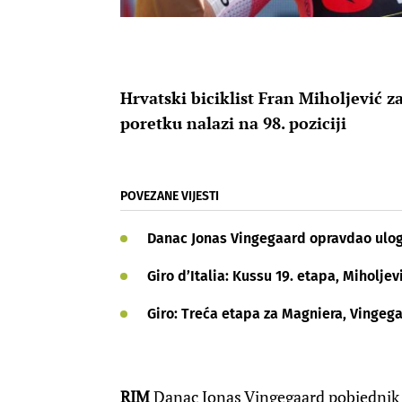
Hrvatski biciklist Fran Miholjević 
poretku nalazi na 98. poziciji
POVEZANE VIJESTI
Danac Jonas Vingegaard opravdao ulogu 
Giro d’Italia: Kussu 19. etapa, Miholjev
Giro: Treća etapa za Magniera, Vingega
RIM
Danac Jonas Vingegaard pobjednik je