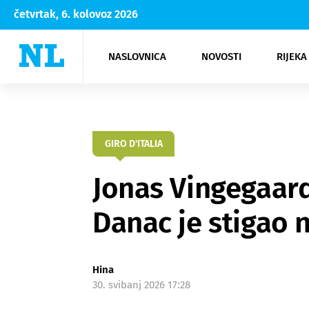
četvrtak, 6. kolovoz 2026
NASLOVNICA
NOVOSTI
RIJEKA
Rijeka
Kultura
Opatija
Hrvatsk
Moda
NK Rije
Sh
GIRO D'ITALIA
Jonas Vingegaard
Danac je stigao
Hina
30. svibanj 2026 17:28