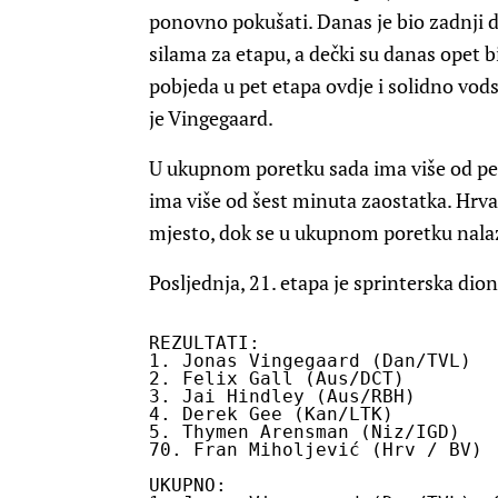
ponovno pokušati. Danas je bio zadnji d
silama za etapu, a dečki su danas opet bi
pobjeda u pet etapa ovdje i solidno vod
je Vingegaard.
U ukupnom poretku sada ima više od pet
ima više od šest minuta zaostatka. Hrvat
mjesto, dok se u ukupnom poretku nalazi
Posljednja, 21. etapa je sprinterska dio
REZULTATI:

1. Jonas Vingegaard (Dan/TVL)   
2. Felix Gall (Aus/DCT)         
3. Jai Hindley (Aus/RBH)        
4. Derek Gee (Kan/LTK)          
5. Thymen Arensman (Niz/IGD)    
70. Fran Miholjević (Hrv / BV)  
UKUPNO:
