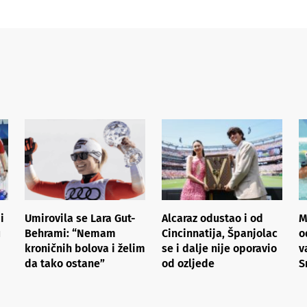
i
Umirovila se Lara Gut-
Alcaraz odustao i od
M
u
Behrami: “Nemam
Cincinnatija, Španjolac
o
kroničnih bolova i želim
se i dalje nije oporavio
v
da tako ostane”
od ozljede
S