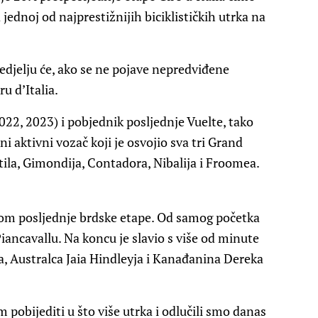
jednoj od najprestižnijih biciklističkih utrka na
edjelju će, ako se ne pojave nepredviđene
ru d’Italia.
22, 2023) i pobjednik posljednje Vuelte, tako
ini aktivni vozač koji je osvojio sva tri Grand
ila, Gimondija, Contadora, Nibalija i Froomea.
kom posljednje brdske etape. Od samog početka
Piancavallu. Na koncu je slavio s više od minute
la, Australca Jaia Hindleyja i Kanađanina Dereka
im pobijediti u što više utrka i odlučili smo danas