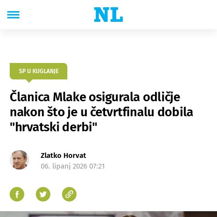
SP U KUGLANJE
Članica Mlake osigurala odličje
nakon što je u četvrtfinalu dobila
"hrvatski derbi"
Zlatko Horvat
06. lipanj 2026 07:21