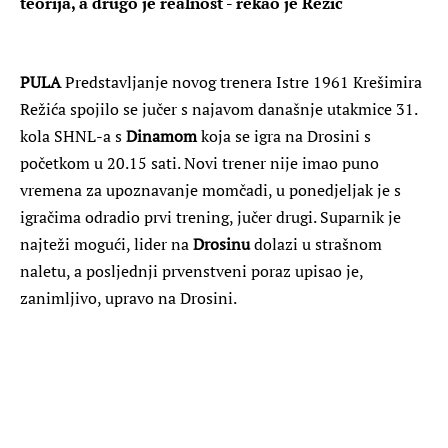
teorija, a drugo je realnost - rekao je Režić
PULA
Predstavljanje novog trenera Istre 1961 Krešimira
Režića spojilo se jučer s najavom današnje utakmice 31.
kola SHNL-a s
Dinamom
koja se igra na Drosini s
početkom u 20.15 sati. Novi trener nije imao puno
vremena za upoznavanje momčadi, u ponedjeljak je s
igračima odradio prvi trening, jučer drugi. Suparnik je
najteži mogući, lider na
Drosinu
dolazi u strašnom
naletu, a posljednji prvenstveni poraz upisao je,
zanimljivo, upravo na Drosini.