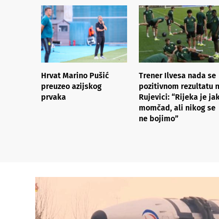
Hrvat Marino Pušić
Trener Ilvesa nada se
preuzeo azijskog
pozitivnom rezultatu 
prvaka
Rujevici: “Rijeka je ja
momčad, ali nikog se
ne bojimo”