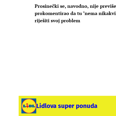
Prosinečki se, navodno, nije previš
prokomentirao da tu "nema nikakvi
riješiti svoj problem
Lidlova super ponuda