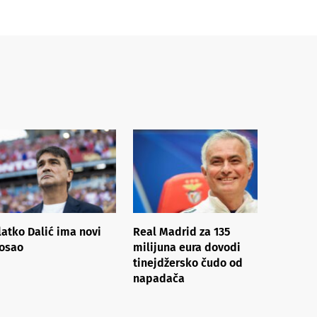
latko Dalić ima novi
Real Madrid za 135
osao
milijuna eura dovodi
tinejdžersko čudo od
napadača