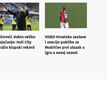
akirović dobio veliko
VIDEO Hrvatske zastave
ojačanje: Hull City
i ovacije publike za
rušio klupski rekord
Modrićev prvi ulazak u
igru u novoj sezoni