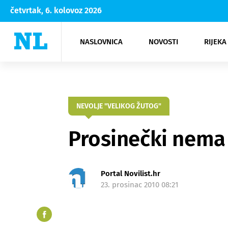
četvrtak, 6. kolovoz 2026
NASLOVNICA
NOVOSTI
RIJEKA
Rijeka
Kultura
Opatija
Hrvatsk
Moda
NK Rije
Sh
NEVOLJE "VELIKOG ŽUTOG"
Prosinečki nema t
Portal Novilist.hr
23. prosinac 2010 08:21