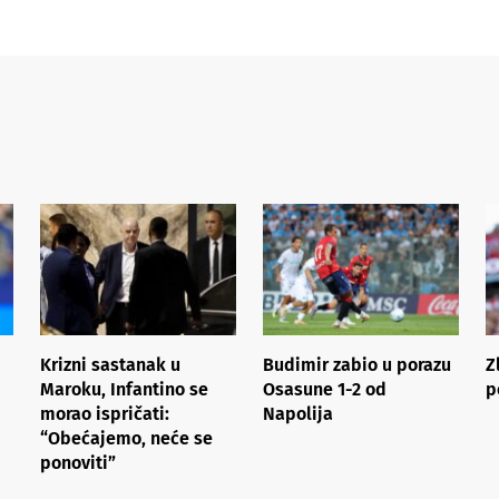
Krizni sastanak u
Budimir zabio u porazu
Z
Maroku, Infantino se
Osasune 1-2 od
p
morao ispričati:
Napolija
“Obećajemo, neće se
ponoviti”