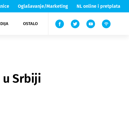
nice
Oglašavanje/Marketing
NL online i pretplata
DIJA
OSTALO
ar
ortovi
 List TV
entari
elgood
Lika & Senj
u Srbiji