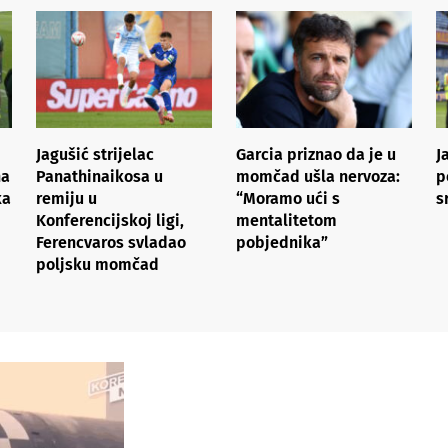
Jagušić strijelac
Garcia priznao da je u
J
na
Panathinaikosa u
momčad ušla nervoza:
p
ka
remiju u
“Moramo ući s
s
Konferencijskoj ligi,
mentalitetom
Ferencvaros svladao
pobjednika”
poljsku momčad