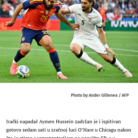
Photo by Ander Gillenea / AFP
Irački napadač Aymen Hussein zadržan je i ispitivan
gotovo sedam sati u zračnoj luci O’Hare u Chicagu nakon
što je stigao s reprezentacijom na poprište SP-a u