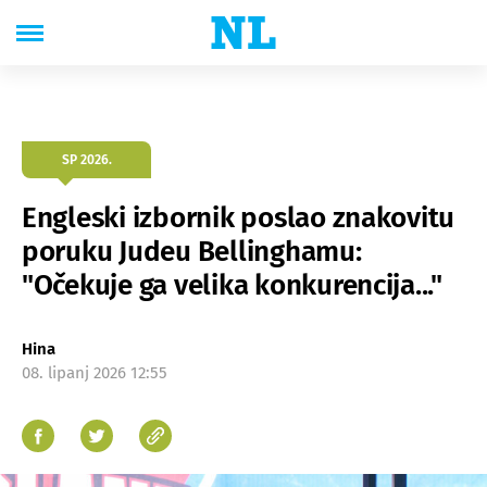
SP 2026.
Engleski izbornik poslao znakovitu
poruku Judeu Bellinghamu:
"Očekuje ga velika konkurencija..."
Hina
08. lipanj 2026 12:55