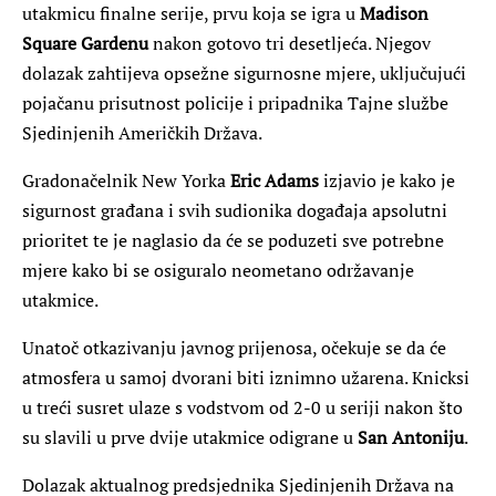
utakmicu finalne serije, prvu koja se igra u
Madison
Square Gardenu
nakon gotovo tri desetljeća. Njegov
dolazak zahtijeva opsežne sigurnosne mjere, uključujući
pojačanu prisutnost policije i pripadnika Tajne službe
Sjedinjenih Američkih Država.
Gradonačelnik New Yorka
Eric Adams
izjavio je kako je
sigurnost građana i svih sudionika događaja apsolutni
prioritet te je naglasio da će se poduzeti sve potrebne
mjere kako bi se osiguralo neometano održavanje
utakmice.
Unatoč otkazivanju javnog prijenosa, očekuje se da će
atmosfera u samoj dvorani biti iznimno užarena. Knicksi
u treći susret ulaze s vodstvom od 2-0 u seriji nakon što
su slavili u prve dvije utakmice odigrane u
San Antoniju
.
Dolazak aktualnog predsjednika Sjedinjenih Država na