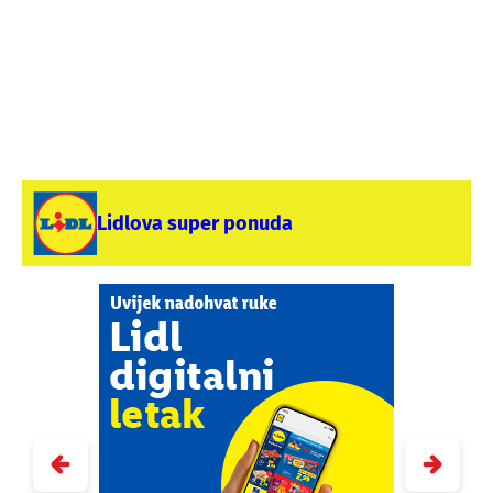
Lidlova super ponuda