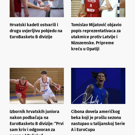
Hrvatski kadeti ostvarili i
Tomislav Mijatović objavio
R
drugu uvjerljivu pobjedu na
popis reprezentativaca za
s
EuroBasketu B divizije
utakmice protiv Latvije i
e
Nizozemske. Pripreme
“
kreću u Opatiji
s
Izbornik hrvatskih juniora
Cibona dovela američkog
L
nakon podbačaja na
beka koji je prošlu sezonu
š
EuroBasketu B divizije: “Prvi
nastupao u talijanskoj Serie
A
sam kriv i odgovoran za
A i EuroCupu