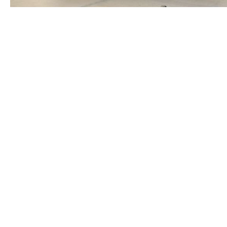
Hrvatski pilot kanadera: S francuskim kolegama gasili
smo požar istočno od Marseillea
Pad cijena nafte potaknuo rast europskih burzi