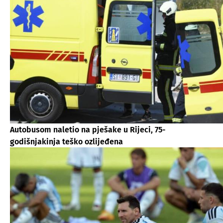
Autobusom naletio na pješake u Rijeci, 75-
godišnjakinja teško ozlijeđena