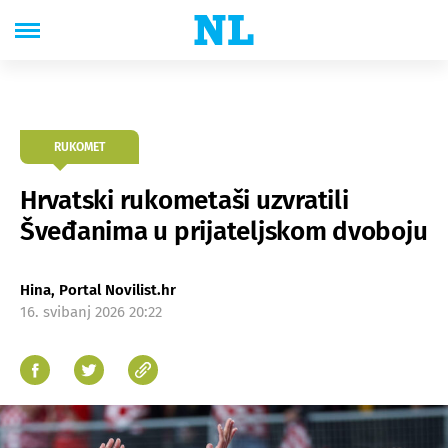
RUKOMET
Hrvatski rukometaši uzvratili
Šveđanima u prijateljskom dvoboju
Hina, Portal Novilist.hr
16. svibanj 2026 20:22