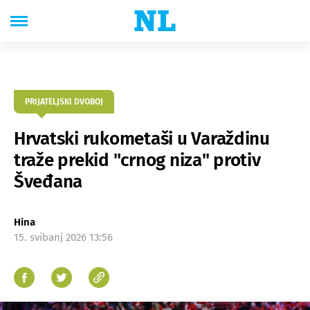
PRIJATELJSKI DVOBOJ
Hrvatski rukometaši u Varaždinu
traže prekid "crnog niza" protiv
Šveđana
Hina
15. svibanj 2026 13:56