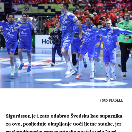
Foto PIXSELL
Sigurdsson je i zato odabrao Švedsku kao suparnika
za ovo, posljednje okupljanje uoči ljetne stanke, jer
su skandinavske reprezentacije postale vrlo "tvrd