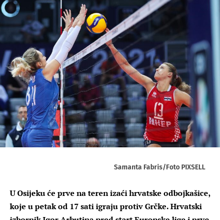
Samanta Fabris/Foto PIXSELL
U Osijeku će prve na teren izaći hrvatske odbojkašice,
koje u petak od 17 sati igraju protiv Grčke. Hrvatski
izbornik Igor Arbutina pred start Europske lige i prve