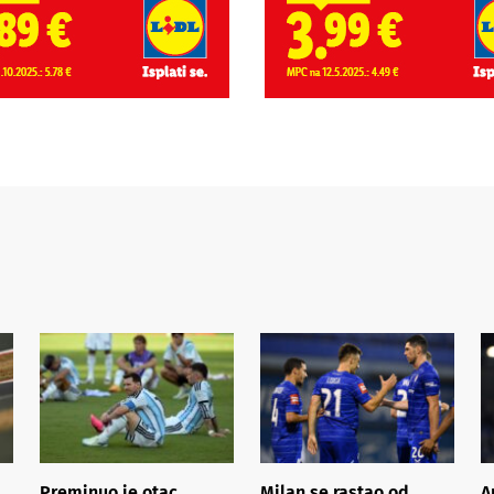
Preminuo je otac
Milan se rastao od
A