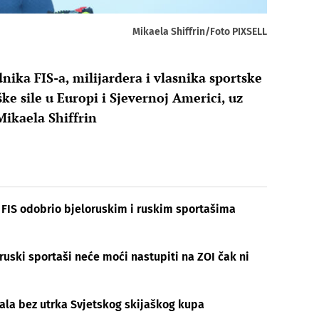
Mikaela Shiffrin/Foto PIXSELL
ika FIS-a, milijardera i vlasnika sportske
ke sile u Europi i Sjevernoj Americi, uz
Mikaela Shiffrin
 FIS odobrio bjeloruskim i ruskim sportašima
oruski sportaši neće moći nastupiti na ZOI čak ni
tala bez utrka Svjetskog skijaškog kupa