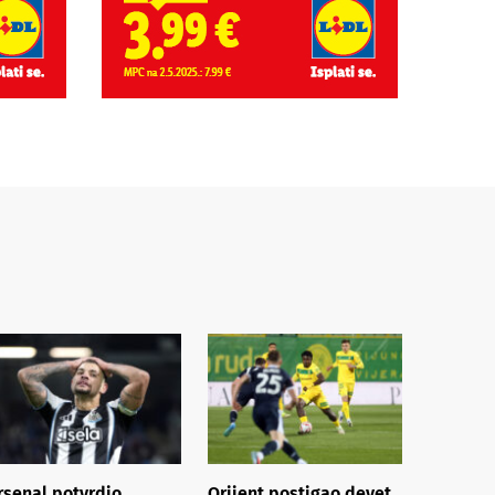
rsenal potvrdio
Orijent postigao devet