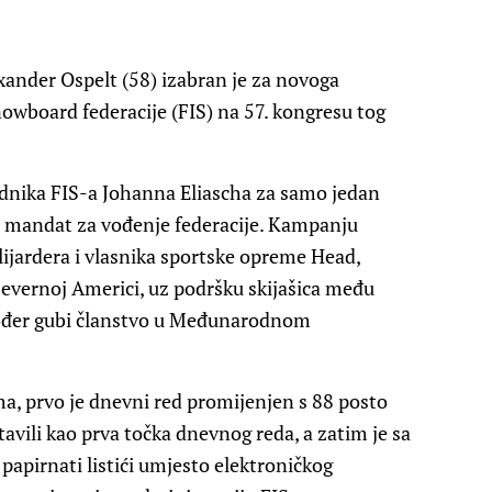
xander Ospelt (58) izabran je za novoga
owboard federacije (FIS) na 57. kongresu tog
ednika FIS-a Johanna Eliascha za samo jedan
ji mandat za vođenje federacije. Kampanju
lijardera i vlasnika sportske opreme Head,
 Sjevernoj Americi, uz podršku skijašica među
također gubi članstvo u Međunarodnom
a, prvo je dnevni red promijenjen s 88 posto
tavili kao prva točka dnevnog reda, a zatim je sa
papirnati listići umjesto elektroničkog