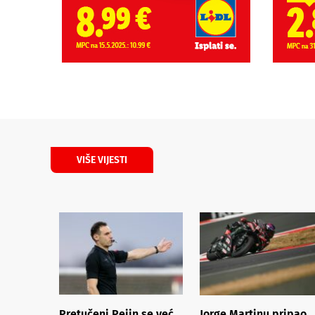
VIŠE VIJESTI
Pretučeni Pejin se već
Jorge Martinu pripao