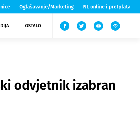
nice
Oglašavanje/Marketing
NL online i pretplata
DIJA
OSTALO
ar
ortovi
 List TV
entari
elgood
Lika & Senj
ki odvjetnik izabran