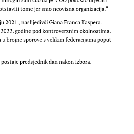
d mnogih sam čuo da je MOO pokušao utjecati
tstaviti tome jer smo neovisna organizacija.“
ju 2021., naslijedivši Giana Franca Kaspera.
 2022. godine pod kontroverznim okolnostima.
n u brojne sporove s velikim federacijama poput
 postaje predsjednik dan nakon izbora.