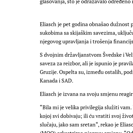
glasovanja, što je odražavalo određeno 
Eliasch je pet godina obnašao dužnost p
sukobima sa skijaškim savezima, uključuj
njegovog upravljanja i trošenja financijs
S dvojnim državljanstvom Švedske i Veli
saveza za reizbor, ali je ispunio je pra
Gruzije. Ospelta su, između ostalih, podr
Kanada i SAD.
Eliasch je izvana na svoju smjenu reagi
“Bila mi je velika privilegija služiti vam
kojoj svi dobivaju; ili ću vratiti svoj ži
slučaju, jako sam sretan“, rekao je Elia