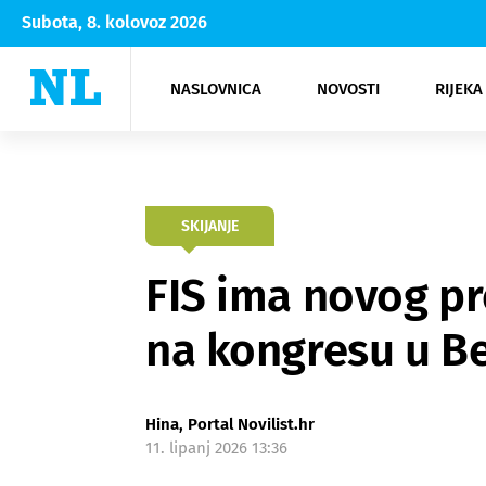
Subota, 8. kolovoz 2026
NASLOVNICA
NOVOSTI
RIJEKA
Rijeka
Kultura
Opatija
Hrvatsk
Moda
NK Rije
Sh
SKIJANJE
FIS ima novog pr
na kongresu u B
Hina, Portal Novilist.hr
11. lipanj 2026 13:36