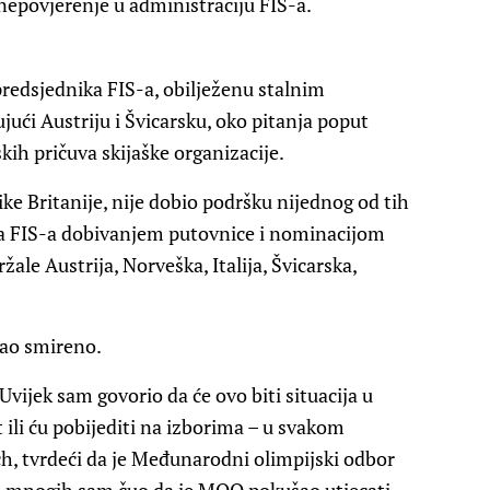
nepovjerenje u administraciju FIS-a.
redsjednika FIS-a, obilježenu stalnim
ući Austriju i Švicarsku, oko pitanja poput
kih pričuva skijaške organizacije.
ke Britanije, nije dobio podršku nijednog od tih
vila FIS-a dobivanjem putovnice i nominacijom
žale Austrija, Norveška, Italija, Švicarska,
rao smireno.
. Uvijek sam govorio da će ovo biti situacija u
vot ili ću pobijediti na izborima – u svakom
sch, tvrdeći da je Međunarodni olimpijski odbor