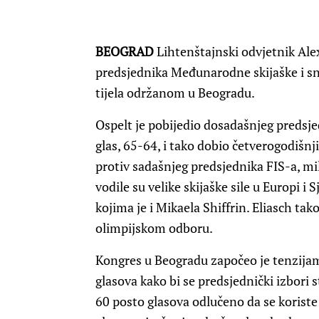
BEOGRAD
Lihtenštajnski odvjetnik Ale
predsjednika Međunarodne skijaške i sn
tijela održanom u Beogradu.
Ospelt je pobijedio dosadašnjeg predsj
glas, 65-64, i tako dobio četverogodišn
protiv sadašnjeg predsjednika FIS-a, mi
vodile su velike skijaške sile u Europi i
kojima je i Mikaela Shiffrin. Eliasch 
olimpijskom odboru.
Kongres u Beogradu započeo je tenzijam
glasova kako bi se predsjednički izbori s
60 posto glasova odlučeno da se koriste 