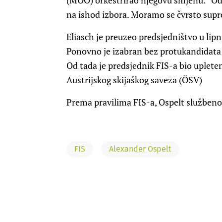
(MOO) orkestrirao njegovu smjenu. “O
na ishod izbora. Moramo se čvrsto supro
Eliasch je preuzeo predsjedništvo u lipn
Ponovno je izabran bez protukandidata
Od tada je predsjednik FIS-a bio uplete
Austrijskog skijaškog saveza (ÖSV)
Prema pravilima FIS-a, Ospelt službeno
FIS
Alexander Ospelt