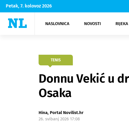
Petak, 7. kolovoz 2026
NASLOVNICA
NOVOSTI
RIJEKA
Rijeka
Kultura
Opatija
Hrvatsk
Moda
NK Rije
Sh
TENIS
Donnu Vekić u d
Osaka
Hina, Portal Novilist.hr
26. svibanj 2026 17:08