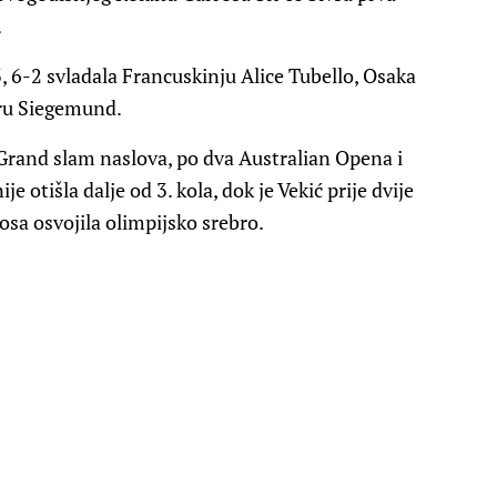
.
3, 6-2 svladala Francuskinju Alice Tubello, Osaka
uru Siegemund.
i Grand slam naslova, po dva Australian Opena i
 otišla dalje od 3. kola, dok je Vekić prije dvije
sa osvojila olimpijsko srebro.