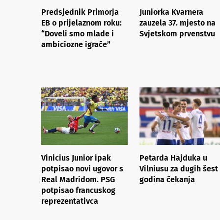
Predsjednik Primorja
Juniorka Kvarnera
EB o prijelaznom roku:
zauzela 37. mjesto na
“Doveli smo mlade i
Svjetskom prvenstvu
ambiciozne igrače”
Vinicius Junior ipak
Petarda Hajduka u
potpisao novi ugovor s
Vilniusu za dugih šest
Real Madridom. PSG
godina čekanja
potpisao francuskog
reprezentativca