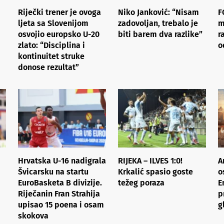
Riječki trener je ovoga
Niko Janković: “Nisam
F
ljeta sa Slovenijom
zadovoljan, trebalo je
m
osvojio europsko U-20
biti barem dva razlike”
r
zlato: “Disciplina i
o
kontinuitet struke
donose rezultat”
Hrvatska U-16 nadigrala
RIJEKA – ILVES 1:0!
A
Švicarsku na startu
Krkalić spasio goste
o
EuroBasketa B divizije.
težeg poraza
E
Riječanin Fran Strahija
p
upisao 15 poena i osam
g
skokova