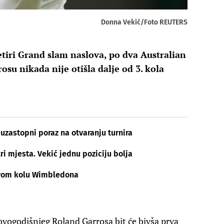
Donna Vekić/Foto REUTERS
etiri Grand slam naslova, po dva Australian
su nikada nije otišla dalje od 3. kola
 uzastopni poraz na otvaranju turnira
tri mjesta. Vekić jednu poziciju bolja
prvom kolu Wimbledona
ovogodišnjeg Roland Garrosa bit će bivša prva