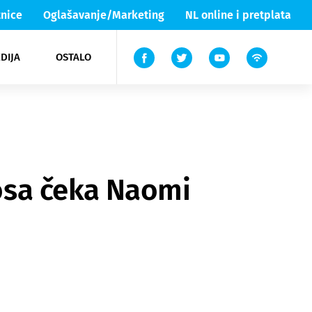
nice
Oglašavanje/Marketing
NL online i pretplata
DIJA
OSTALO
ar
ortovi
 List TV
entari
elgood
Lika & Senj
osa čeka Naomi