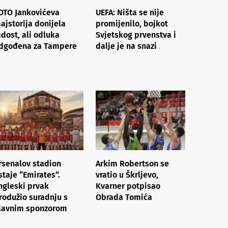
OTO Jankovićeva
UEFA: Ništa se nije
ajstorija donijela
promijenilo, bojkot
adost, ali odluka
Svjetskog prvenstva i
dgođena za Tampere
dalje je na snazi
rsenalov stadion
Arkim Robertson se
staje “Emirates”.
vratio u Škrljevo,
ngleski prvak
Kvarner potpisao
rodužio suradnju s
Obrada Tomića
lavnim sponzorom