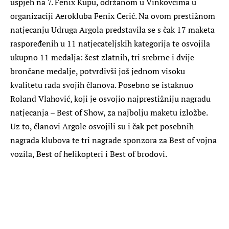
uspjeh na 7. Fenix Kupu, održanom u Vinkovcima u
organizaciji Aerokluba Fenix Cerić. Na ovom prestižnom
natjecanju Udruga Argola predstavila se s čak 17 maketa
raspoređenih u 11 natjecateljskih kategorija te osvojila
ukupno 11 medalja: šest zlatnih, tri srebrne i dvije
brončane medalje, potvrdivši još jednom visoku
kvalitetu rada svojih članova. Posebno se istaknuo
Roland Vlahović, koji je osvojio najprestižniju nagradu
natjecanja – Best of Show, za najbolju maketu izložbe.
Uz to, članovi Argole osvojili su i čak pet posebnih
nagrada klubova te tri nagrade sponzora za Best of vojna
vozila, Best of helikopteri i Best of brodovi.