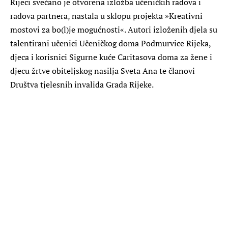
Rijeci svečano je otvorena izložba učeničkih radova i
radova partnera, nastala u sklopu projekta »Kreativni
mostovi za bo(l)je mogućnosti«. Autori izloženih djela su
talentirani učenici Učeničkog doma Podmurvice Rijeka,
djeca i korisnici Sigurne kuće Caritasova doma za žene i
djecu žrtve obiteljskog nasilja Sveta Ana te članovi
Društva tjelesnih invalida Grada Rijeke.