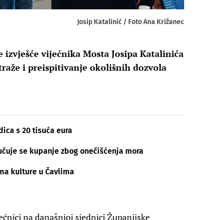
Josip Katalinić / Foto Ana Križanec
 izvješće vijećnika Mosta Josipa Katalinića
 traže i preispitivanje okolišnih dozvola
dica s 20 tisuća eura
učuje se kupanje zbog onečišćenja mora
ma kulture u Čavlima
ećnici na današnjoj sjednici Županijske