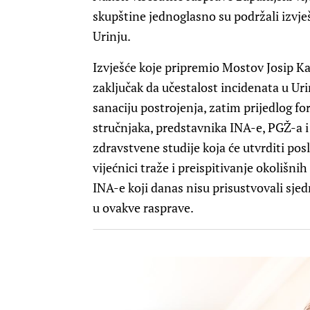
skupštine jednoglasno su podržali izvje
Urinju.
Izvješće koje pripremio Mostov Josip Kat
zaključak da učestalost incidenata u Ur
sanaciju postrojenja, zatim prijedlog f
stručnjaka, predstavnika INA-e, PGŽ-a i
zdravstvene studije koja će utvrditi pos
vijećnici traže i preispitivanje okoliš
INA-e koji danas nisu prisustvovali sje
u ovakve rasprave.