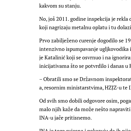
kakvom su stanju.
No, još 2011. godine inspekcija je rekl
koji nagrizaju metalnu oplatu i tu dolaz
Prvo zabilježeno curenje dogodilo se 198
intenzivno ispumpavanje ugljkovodika i
je Katalinić koji se osvrnuo i na ignori
inicijativama što se potvrdilo i danas u
– Obratili smo se Državnom inspektora
a, resornim ministarstvima, HZJZ-u te I
Od svih smo dobili odgovore osim, pogađa
malo njih kaže da može nešto napravit
INA-u jače pritisnemo.
INA je toga svjesna i pokazuju da ih nij