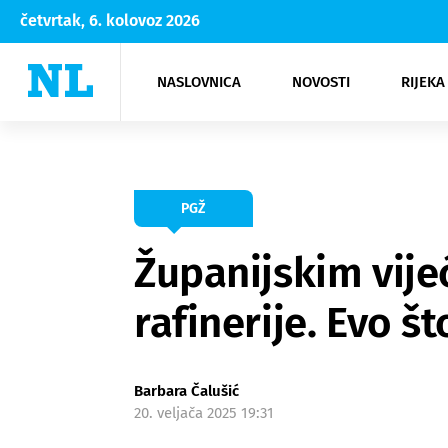
četvrtak, 6. kolovoz 2026
NASLOVNICA
NOVOSTI
RIJEKA
Rijeka
Kultura
Opatija
Hrvatsk
Moda
NK Rije
Sh
PGŽ
Županijskim vijeć
rafinerije. Evo št
Barbara Čalušić
20. veljača 2025 19:31