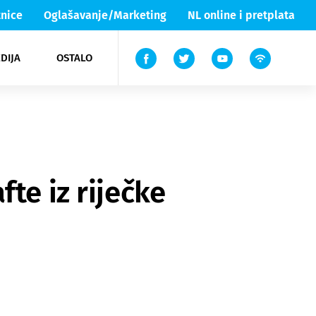
nice
Oglašavanje/Marketing
NL online i pretplata
DIJA
OSTALO
ar
ortovi
 List TV
entari
elgood
Lika & Senj
te iz riječke