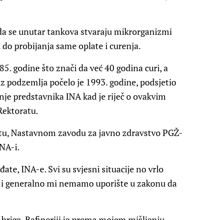
a da se unutar tankova stvaraju mikrorganizmi
i do probijanja same oplate i curenja.
5. godine što znači da već 40 godina curi, a
z podzemlja počelo je 1993. godine, podsjetio
ranje predstavnika INA kad je riječ o ovakvim
 Rektoratu.
tu, Nastavnom zavodu za javno zdravstvo PGŽ-
NA-i.
te, INA-e. Svi su svjesni situacije no vrlo
i i generalno mi nemamo uporište u zakonu da
e briga. Rafineriji je prema mojem mišljenju