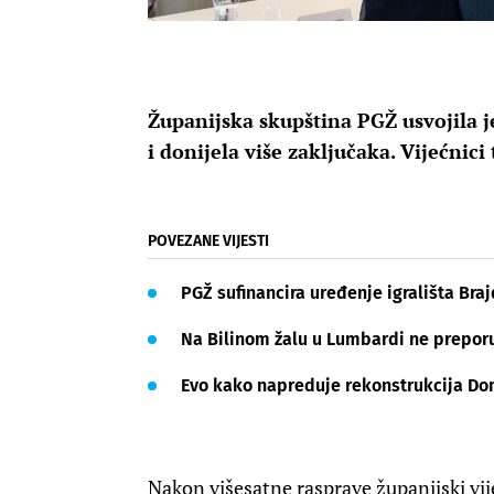
Županijska skupština PGŽ usvojila je
i donijela više zaključaka. Vijećnici
POVEZANE VIJESTI
PGŽ sufinancira uređenje igrališta Braj
Na Bilinom žalu u Lumbardi ne prepor
Evo kako napreduje rekonstrukcija Do
Nakon višesatne rasprave županijski vij