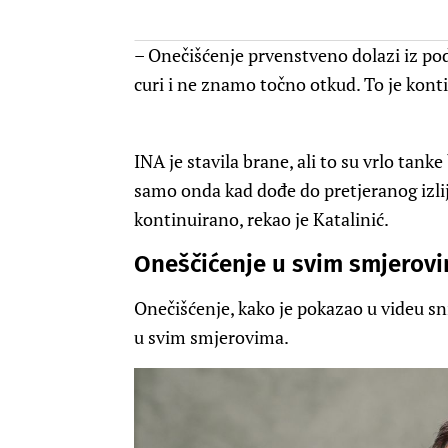
– Onečišćenje prvenstveno dolazi iz pod
curi i ne znamo točno otkud. To je kont
INA je stavila brane, ali to su vrlo tank
samo onda kad dođe do pretjeranog izlij
kontinuirano, rekao je Katalinić.
Oneščićenje u svim smjerov
Onečišćenje, kako je pokazao u videu s
u svim smjerovima.