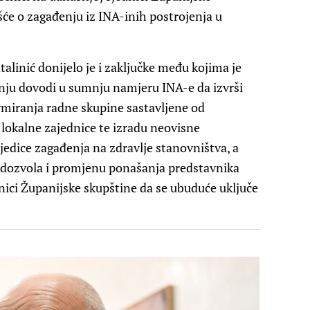
šće o zagađenju iz INA-inih postrojenja u
alinić donijelo je i zaključke među kojima je
inju dovodi u sumnju namjeru INA-e da izvrši
ormiranja radne skupine sastavljene od
 lokalne zajednice te izradu neovisne
ljedice zagađenja na zdravlje stanovništva, a
nih dozvola i promjenu ponašanja predstavnika
dnici Županijske skupštine da se ubuduće uključe