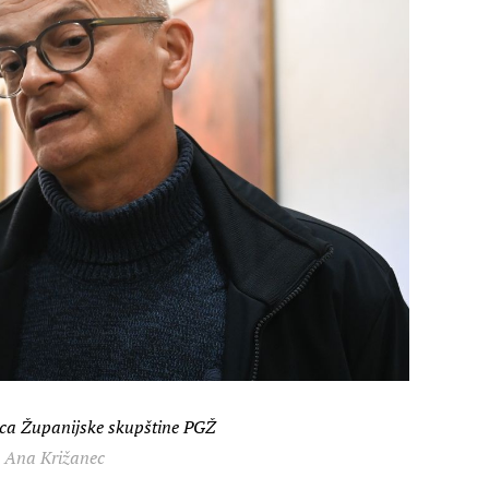
nica Županijske skupštine PGŽ
: Ana Križanec