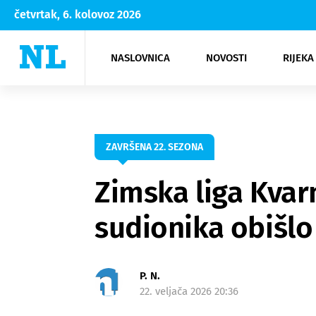
četvrtak, 6. kolovoz 2026
NASLOVNICA
NOVOSTI
RIJEKA
Rijeka
Kultura
Opatija
Hrvatsk
Moda
NK Rije
Sh
ZAVRŠENA 22. SEZONA
Zimska liga Kvar
sudionika obišlo 
P. N.
22. veljača 2026 20:36