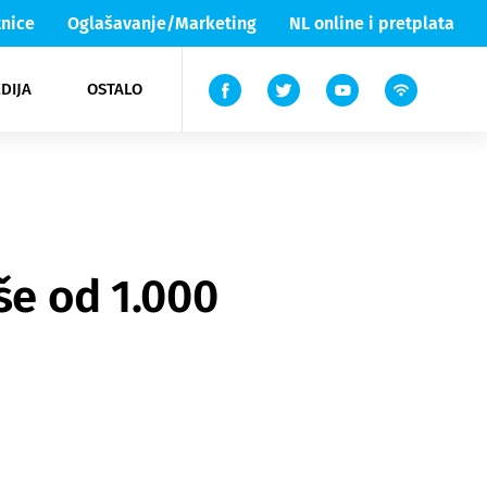
nice
Oglašavanje/Marketing
NL online i pretplata
DIJA
OSTALO
ar
ortovi
 List TV
entari
elgood
Lika & Senj
še od 1.000