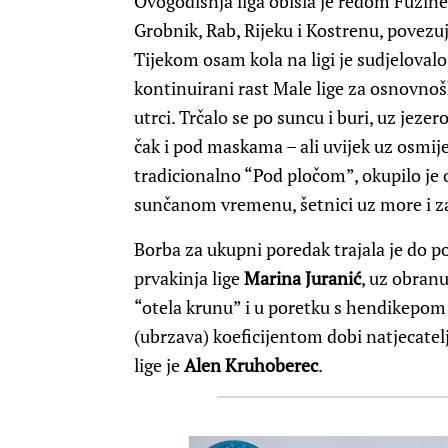
Ovogodišnja liga obišla je redom Fužin
Grobnik, Rab, Rijeku i Kostrenu, povezu
Tijekom osam kola na ligi je sudjelovalo 
kontinuirani rast Male lige za osnovnoš
utrci. Trčalo se po suncu i buri, uz jez
čak i pod maskama – ali uvijek uz osmije
tradicionalno “Pod pločom”, okupilo je o
sunčanom vremenu, šetnici uz more i z
Borba za ukupni poredak trajala je do po
prvakinja lige
Marina Juranić
, uz obranu
“otela krunu” i u poretku s hendikepom 
(ubrzava) koeficijentom dobi natjecatel
lige je
Alen Kruhoberec
.