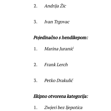
Andrija Žic
Ivan Trgovac
Pojedinačno s hendikepom:
Marina Juranić
Frank Lerch
Petko Drakulić
Ekipno otvorena kategorija:
Zwjeri bez ljepotica