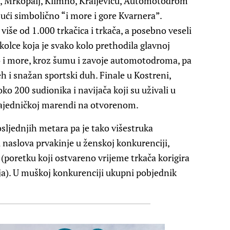
e, Mrkopalj, Klimno, Kraljevicu, Automotodrom
jući simbolično “i more i gore Kvarnera”.
više od 1.000 trkačica i trkača, a posebno veseli
kolce koja je svako kolo prethodila glavnoj
ero i more, kroz šumu i zavoje automotodroma, pa
h i snažan sportski duh. Finale u Kostreni,
ko 200 sudionika i navijača koji su uživali u
ajedničkoj marendi na otvorenom.
sljednjih metara pa je tako višestruka
 naslova prvakinje u ženskoj konkurenciji,
(poretku koji ostvareno vrijeme trkača korigira
ja). U muškoj konkurenciji ukupni pobjednik