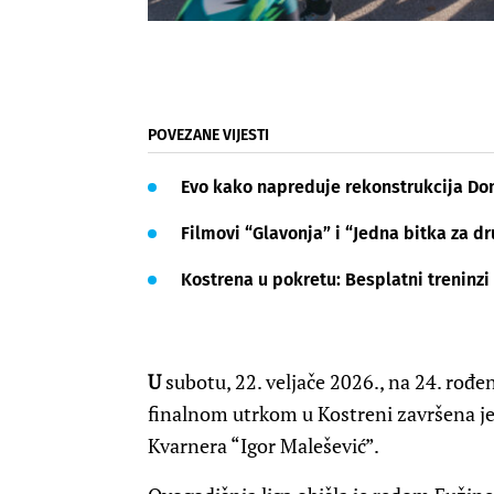
POVEZANE VIJESTI
Evo kako napreduje rekonstrukcija Do
Filmovi “Glavonja” i “Jedna bitka za 
Kostrena u pokretu: Besplatni treninzi 
U
subotu, 22. veljače 2026., na 24. rođ
finalnom utrkom u
Kostreni
završena je
Kvarnera “Igor Malešević”.