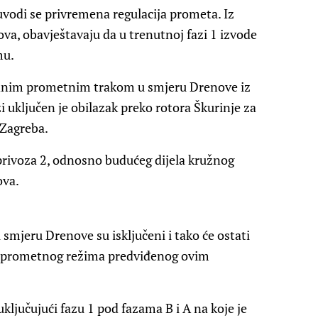
 uvodi se privremena regulacija prometa. Iz
ova, obavještavaju da u trenutnoj fazi 1 izvode
mu.
jednim prometnim trakom u smjeru Drenove iz
zi uključen je obilazak preko rotora Škurinje za
 Zagreba.
privoza 2, odnosno budućeg dijela kružnog
ova.
u smjeru Drenove su isključeni i tako će ostati
g prometnog režima predviđenog ovim
(uključujući fazu 1 pod fazama B i A na koje je