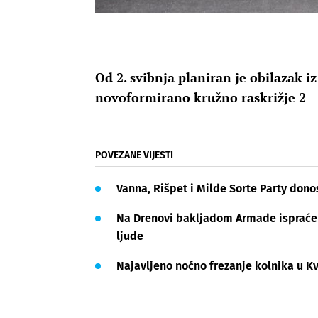
Od 2. svibnja planiran je obilazak 
novoformirano kružno raskrižje 2
POVEZANE VIJESTI
Vanna, Rišpet i Milde Sorte Party dono
Na Drenovi bakljadom Armade ispraćen 
ljude
Najavljeno noćno frezanje kolnika u Kv