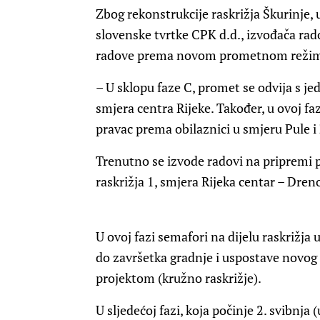
Zbog rekonstrukcije raskrižja Škurinje,
slovenske tvrtke CPK d.d., izvođača rad
radove prema novom prometnom reži
– U sklopu faze C, promet se odvija s 
smjera centra Rijeke. Također, u ovoj fa
pravac prema obilaznici u smjeru Pule i
Trenutno se izvode radovi na pripremi 
raskrižja 1, smjera Rijeka centar – Dren
U ovoj fazi semafori na dijelu raskrižja 
do završetka gradnje i uspostave novo
projektom (kružno raskrižje).
U sljedećoj fazi, koja počinje 2. svibnja 