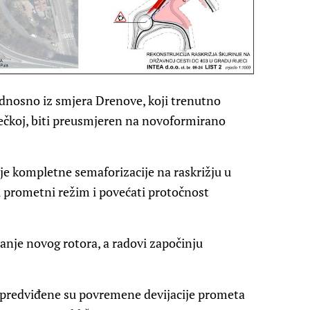
odnosno iz smjera Drenove, koji trenutno
ečkoj, biti preusmjeren na novoformirano
nje kompletne semaforizacije na raskrižju u
ći prometni režim i povećati protočnost
anje novog rotora, a radovi započinju
ci, predviđene su povremene devijacije prometa