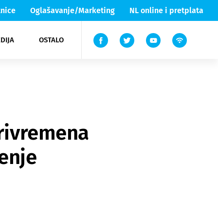
nice
Oglašavanje/Marketing
NL online i pretplata
DIJA
OSTALO
ar
ortovi
 List TV
entari
elgood
Lika & Senj
privremena
enje