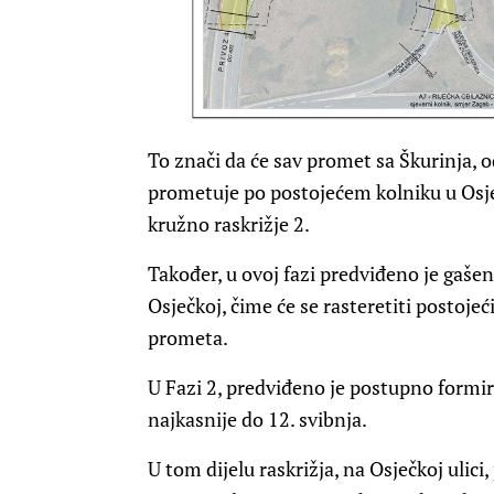
To znači da će sav promet sa Škurinja, 
prometuje po postojećem kolniku u Osj
kružno raskrižje 2.
Također, u ovoj fazi predviđeno je gaše
Osječkoj, čime će se rasteretiti postoje
prometa.
U Fazi 2, predviđeno je postupno formir
najkasnije do 12. svibnja.
U tom dijelu raskrižja, na Osječkoj uli