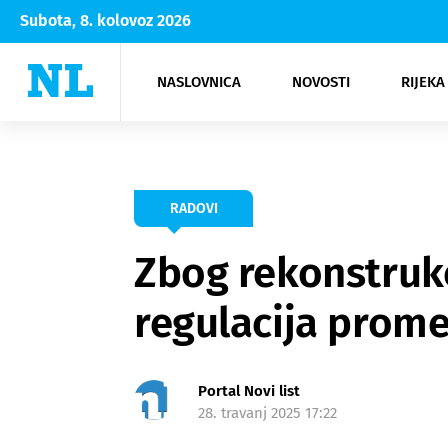
Subota, 8. kolovoz 2026
NASLOVNICA
NOVOSTI
RIJEKA
Rijeka
Kultura
Opatija
Hrvatsk
Moda
NK Rije
Sh
RADOVI
Zbog rekonstrukc
regulacija prome
Portal Novi list
28. travanj 2025 17:22