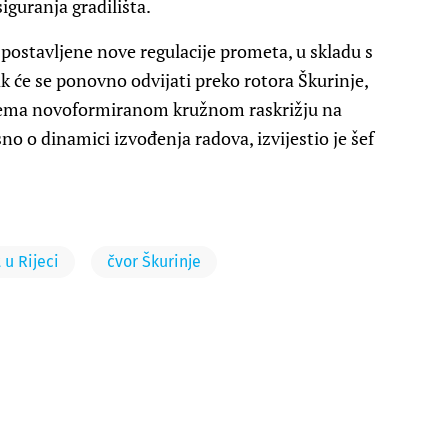
iguranja gradilišta.
spostavljene nove regulacije prometa, u skladu s
će se ponovno odvijati preko rotora Škurinje,
 prema novoformiranom kružnom raskrižju na
no o dinamici izvođenja radova, izvijestio je šef
u Rijeci
čvor Škurinje