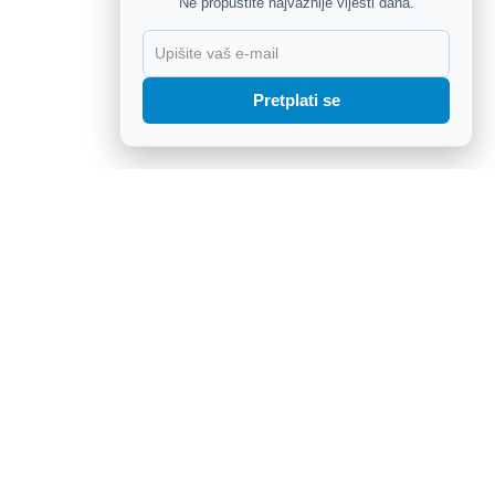
Ne propustite najvažnije vijesti dana.
X
Pretplati se