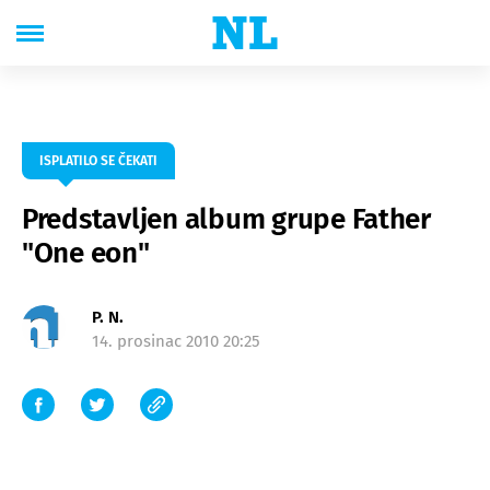
ISPLATILO SE ČEKATI
Predstavljen album grupe Father
"One eon"
P. N.
14. prosinac 2010 20:25