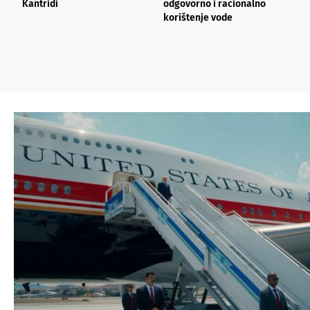
Kantridi
odgovorno i racionalno
s
korištenje vode
o
j