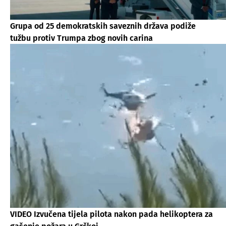
Grupa od 25 demokratskih saveznih država podiže
tužbu protiv Trumpa zbog novih carina
VIDEO Izvučena tijela pilota nakon pada helikoptera za