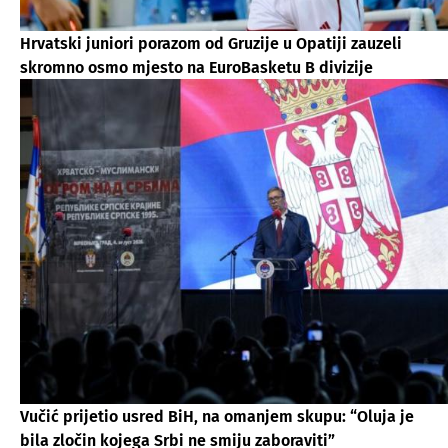
Hrvatski juniori porazom od Gruzije u Opatiji zauzeli
skromno osmo mjesto na EuroBasketu B divizije
Vučić prijetio usred BiH, na omanjem skupu: “Oluja je
bila zločin kojega Srbi ne smiju zaboraviti”