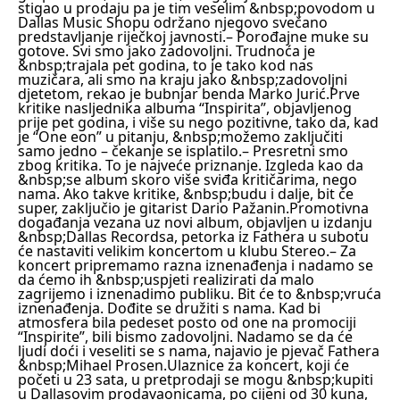
stigao u prodaju pa je tim veselim &nbsp;povodom u
Dallas Music Shopu održano njegovo svečano
predstavljanje riječkoj javnosti.
– Porođajne muke su
gotove. Svi smo jako zadovoljni. Trudnoća je
&nbsp;trajala pet godina, to je tako kod nas
muzičara, ali smo na kraju jako &nbsp;zadovoljni
djetetom, rekao je bubnjar benda Marko Jurić.
Prve
kritike nasljednika albuma “Inspirita”, objavljenog
prije pet godina, i više su nego pozitivne, tako da, kad
je “One eon” u pitanju, &nbsp;možemo zaključiti
samo jedno – čekanje se isplatilo.
– Presretni smo
zbog kritika. To je najveće priznanje. Izgleda kao da
&nbsp;se album skoro više sviđa kritičarima, nego
nama. Ako takve kritike, &nbsp;budu i dalje, bit će
super, zaključio je gitarist Dario Pažanin.
Promotivna
događanja vezana uz novi album, objavljen u izdanju
&nbsp;Dallas Recordsa, petorka iz Fathera u subotu
će nastaviti velikim koncertom u klubu Stereo.
– Za
koncert pripremamo razna iznenađenja i nadamo se
da ćemo ih &nbsp;uspjeti realizirati da malo
zagrijemo i iznenadimo publiku. Bit će to &nbsp;vruća
iznenađenja. Dođite se družiti s nama. Kad bi
atmosfera bila pedeset posto od one na promociji
“Inspirite”, bili bismo zadovoljni. Nadamo se da će
ljudi doći i veseliti se s nama, najavio je pjevač Fathera
&nbsp;Mihael Prosen.
Ulaznice za koncert, koji će
početi u 23 sata, u pretprodaji se mogu &nbsp;kupiti
u Dallasovim prodavaonicama, po cijeni od 30 kuna,