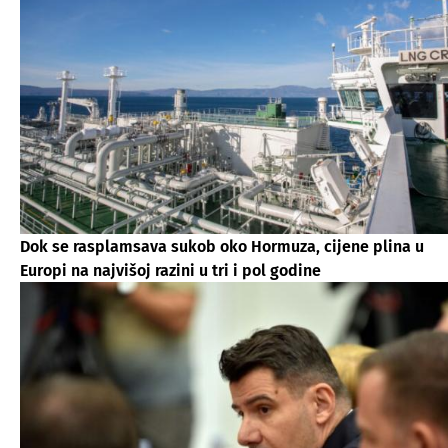
Dok se rasplamsava sukob oko Hormuza, cijene plina u
Europi na najvišoj razini u tri i pol godine