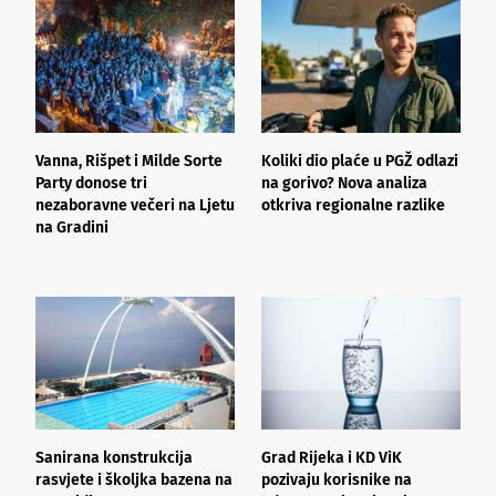
Vanna, Rišpet i Milde Sorte
Koliki dio plaće u PGŽ odlazi
G
Party donose tri
na gorivo? Nova analiza
m
nezaboravne večeri na Ljetu
otkriva regionalne razlike​
M
na Gradini
O
Sanirana konstrukcija
Grad Rijeka i KD ViK
N
rasvjete i školjka bazena na
pozivaju korisnike na
R