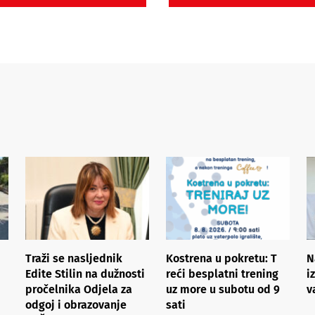
Traži se nasljednik
Kostrena u pokretu: ​T​
N
Edite Stilin na dužnosti
reći besplatni trening
i
pročelnika Odjela za
uz more​ ​u subotu od 9
v
odgoj i obrazovanje
sati