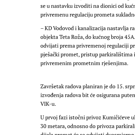
se u nastavku izvoditi na dionici od kuć
privremenu regulaciju prometa sukla
– KD Vodovod i kanalizacija nastavlja r
objekta Teta Roža, do kućnog broja 45A
odvijati prema privremenoj regulaciji 
pješački promet, pristup parkiralištima 
privremenim prometnim rješenjima.
Završetak radova planiran je do 15. srp
izvođenja radova bit će osigurana put
VIK-u.
U prvoj fazi istočni privoz Kumičićeve u
30 metara, odnosno do privoza parkiral
dijela promet će se odvijati dvosmjern