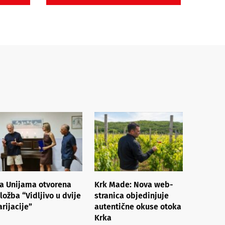
a Unijama otvorena
Krk Made: Nova web-
zložba “Vidljivo u dvije
stranica objedinjuje
arijacije”
autentične okuse otoka
Krka