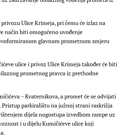
privozu Ulice Krimeja, pri čemu će izlaz na
 će način biti omogućeno uvođenje
 novoformiranom glavnom prometnom smjeru
ćeve ulice i privoz Ulice Krimeja također će biti
obilaznog prometnog pravca iz prethodne
mičićeva – Kvaternikova, a promet će se odvijati
ristup parkiralištu na južnoj strani raskrižja
korištenjem dijela nogostupa izvedbom rampe uz
voznost i u dijelu Kumičićeve ulice koji
a.