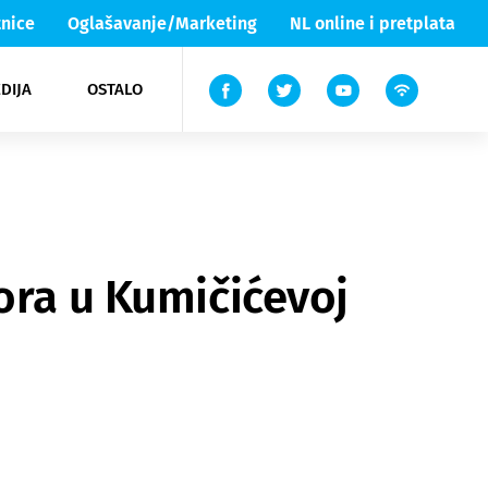
nice
Oglašavanje/Marketing
NL online i pretplata
DIJA
OSTALO
ar
ortovi
 List TV
entari
elgood
Lika & Senj
ora u Kumičićevoj