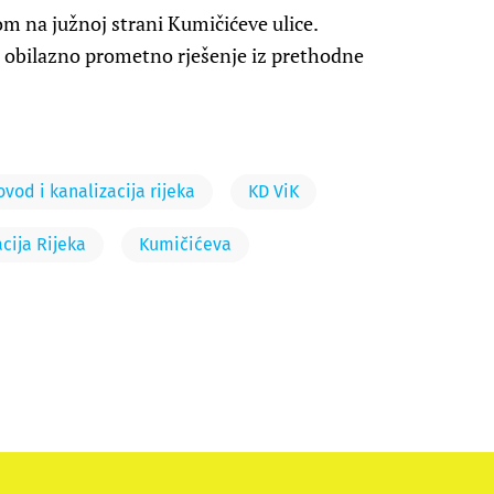
m na južnoj strani Kumičićeve ulice.
 obilazno prometno rješenje iz prethodne
vod i kanalizacija rijeka
KD ViK
cija Rijeka
Kumičićeva