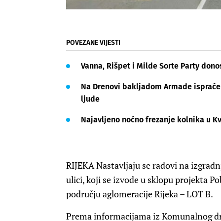
POVEZANE VIJESTI
Vanna, Rišpet i Milde Sorte Party dono
Na Drenovi bakljadom Armade ispraćen 
ljude
Najavljeno noćno frezanje kolnika u Kv
RIJEKA Nastavljaju se radovi na izgradn
ulici, koji se izvode u sklopu projekta
području aglomeracije Rijeka – LOT B.
Prema informacijama iz Komunalnog druš