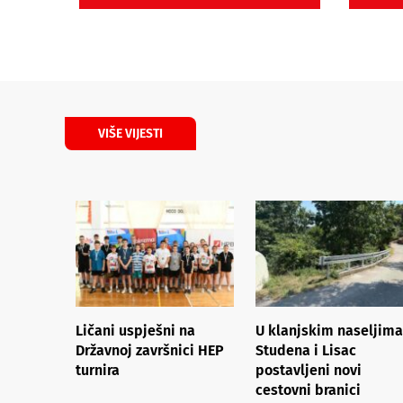
VIŠE VIJESTI
Ličani uspješni na
U klanjskim naseljima
Državnoj završnici HEP
Studena i Lisac
turnira
postavljeni novi
cestovni branici