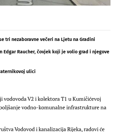
se tri nezaboravne večeri na Ljetu na Gradini
Edgar Raucher, čovjek koji je volio grad i njegove
aternikovoj ulici
ji vodovoda V2 i kolektora T1 u Kumičićevoj
 Poboljšanje vodno-komunalne infrastrukture na
tva Vodovod i kanalizacija Rijeka, radovi će