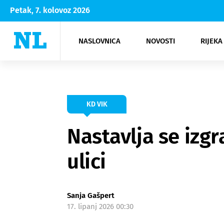
Petak, 7. kolovoz 2026
NASLOVNICA
NOVOSTI
RIJEKA
Rijeka
Kultura
Opatija
Hrvatsk
Moda
NK Rije
Sh
KD VIK
Nastavlja se izg
ulici
Sanja Gašpert
17. lipanj 2026 00:30