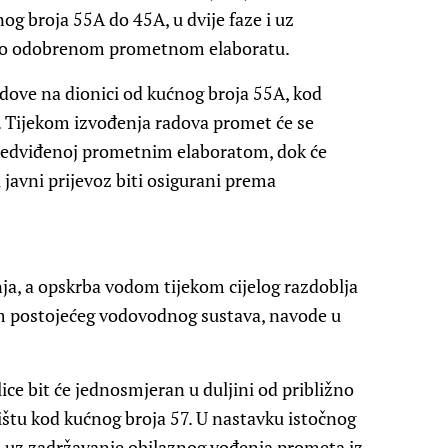
nog broja 55A do 45A, u dvije faze i uz
dno odobrenom prometnom elaboratu.
adove na dionici od kućnog broja 55A, kod
. Tijekom izvođenja radova promet će se
predviđenoj prometnim elaboratom, dok će
i javni prijevoz biti osigurani prema
nja, a opskrba vodom tijekom cijelog razdoblja
em postojećeg vodovodnog sustava, navode u
lice bit će jednosmjeran u duljini od približno
ištu kod kućnog broja 57. U nastavku istočnog
o, uz zadržavanje obilaznog vođenja prometa iz