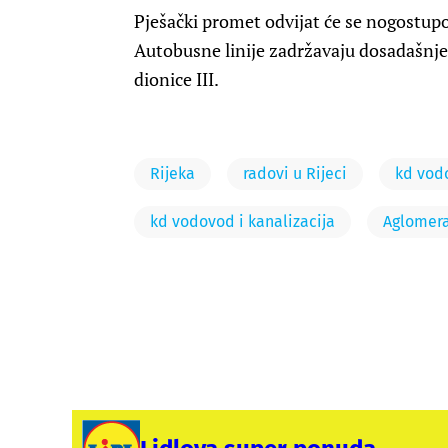
Pješački promet odvijat će se nogostupo
Autobusne linije zadržavaju dosadašnje
dionice III.
Rijeka
radovi u Rijeci
kd vodo
kd vodovod i kanalizacija
Aglomera