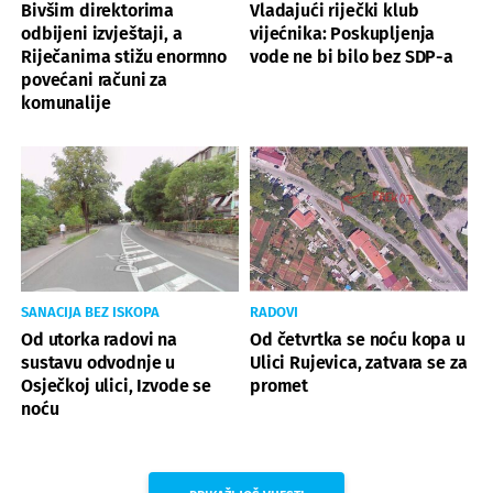
Bivšim direktorima
Vladajući riječki klub
odbijeni izvještaji, a
vijećnika: Poskupljenja
Riječanima stižu enormno
vode ne bi bilo bez SDP-a
povećani računi za
komunalije
SANACIJA BEZ ISKOPA
RADOVI
Od utorka radovi na
Od četvrtka se noću kopa u
sustavu odvodnje u
Ulici Rujevica, zatvara se za
Osječkoj ulici, Izvode se
promet
noću