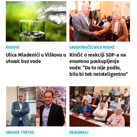
RADOVI
GRADONAČELNICA RIJEKE
Ulica Mladenići u Viškovu u
Rinčić o reakciji SDP-a na
utorak bez vode
enormno poskupljenje
vode: “Da to nije podlo,
bilo bi tek neinteligentno”
GRASKE TVRTKE
REAGIRALI