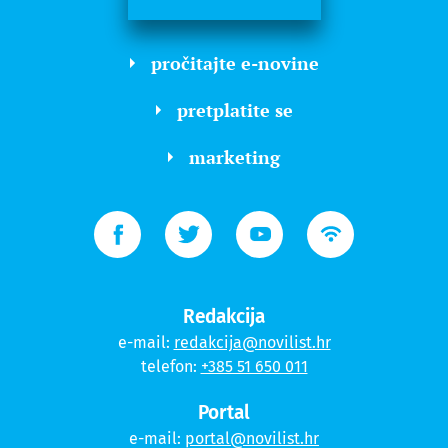
pročitajte e-novine
pretplatite se
marketing
Redakcija
e-mail:
redakcija@novilist.hr
telefon:
+385 51 650 011
Portal
e-mail:
portal@novilist.hr