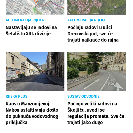
AGLOMERACIJA RIJEKA
AGLOMERACIJA RIJEKA
Nastavljaju se radovi na
Počinju radovi u ulici
Šetalištu XIII. divizije
Drenovski put, sve će
trajati najkraće do rujna
RIJEKA PLUS
SUSTAV ODVODNJE
Kaos u Manzonijevoj.
Počinju veliki radovi na
Nakon asfaltiranja došlo
Školjiću, uvodi se
do puknuća vodovodnog
regulacija prometa. Sve će
priključka
trajati jako dugo