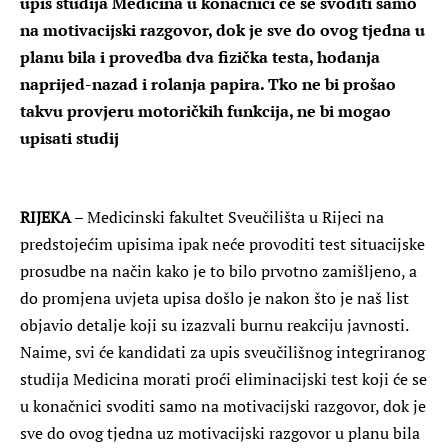
upis studija Medicina u konačnici će se svoditi samo
na motivacijski razgovor, dok je sve do ovog tjedna u
planu bila i provedba dva fizička testa, hodanja
naprijed-nazad i rolanja papira. Tko ne bi prošao
takvu provjeru motoričkih funkcija, ne bi mogao
upisati studij
RIJEKA
– Medicinski fakultet Sveučilišta u Rijeci na
predstojećim upisima ipak neće provoditi test situacijske
prosudbe na način kako je to bilo prvotno zamišljeno, a
do promjena uvjeta upisa došlo je nakon što je naš list
objavio detalje koji su izazvali burnu reakciju javnosti.
Naime, svi će kandidati za upis sveučilišnog integriranog
studija Medicina morati proći eliminacijski test koji će se
u konačnici svoditi samo na motivacijski razgovor, dok je
sve do ovog tjedna uz motivacijski razgovor u planu bila