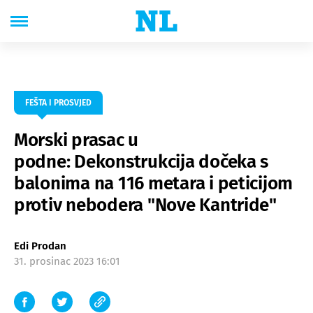
FEŠTA I PROSVJED
Morski prasac u
podne: Dekonstrukcija dočeka s
balonima na 116 metara i peticijom
protiv nebodera "Nove Kantride"
Edi Prodan
31. prosinac 2023 16:01