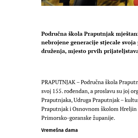
Područna škola Praputnjak mještanim
nebrojene generacije stjecale svoja 
druženja, mjesto prvih prijateljstav
PRAPUTNJAK
– Područna škola Praputnj
svoj 155. rođendan, a proslavu su joj or
Praputnjaka, Udruga Praputnjak – kultu
Praputnjak i Osnovnom školom Hreljin t
Primorsko-goranske županije.
Vremešna dama