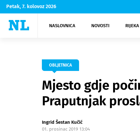
Petak, 7. kolovoz 2026
NASLOVNICA
NOVOSTI
RIJEKA
Rijeka
Kultura
Opatija
Hrvatsk
Moda
NK Rije
Sh
OBLJETNICA
Mjesto gdje poči
Praputnjak prosla
Ingrid Šestan Kučić
01. prosinac 2019 13:04