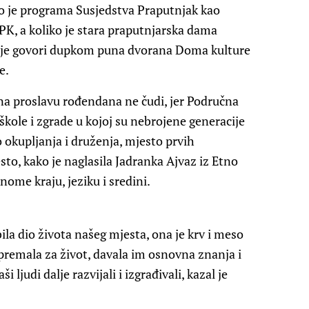
o je programa Susjedstva Praputnjak kao
PK, a koliko je stara praputnjarska dama
lje govori dupkom puna dvorana Doma kulture
e.
 na proslavu rođendana ne čudi, jer Područna
škole i zgrade u kojoj su nebrojene generacije
o okupljanja i druženja, mjesto prvih
jesto, kako je naglasila Jadranka Ajvaz iz Etno
ome kraju, jeziku i sredini.
ila dio života našeg mjesta, ona je krv i meso
ipremala za život, davala im osnovna znanja i
 ljudi dalje razvijali i izgrađivali, kazal je