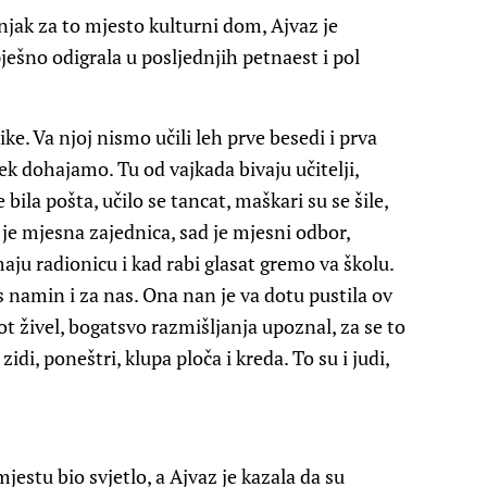
jak za to mjesto kulturni dom, Ajvaz je
pješno odigrala u posljednjih petnaest i pol
ike. Va njoj nismo učili leh prve besedi i prva
vek dohajamo. Tu od vajkada bivaju učitelji,
 bila pošta, učilo se tancat, maškari su se šile,
la je mjesna zajednica, sad je mjesni odbor,
maju radionicu i kad rabi glasat gremo va školu.
 s namin i za nas. Ona nan je va dotu pustila ov
t živel, bogatsvo razmišljanja upoznal, za se to
zidi, poneštri, klupa ploča i kreda. To su i judi,
jestu bio svjetlo, a Ajvaz je kazala da su