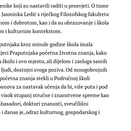
ike koji su nastavili raditi u prosvjeti. O tome
dr. Jasminka Ledić s riječkog Filozofskog fakulteta
tinom i dobrotom, kao i da su obrazovanje i škola
im i kulturnim kontekstom.
raputnjaka kroz minule godine škola imala
djeci Praputnjaka početna životna znanja, kako
 školu i ovo mjesto, ali dijelom i zasluga samih
ni ljudi, dostojni svoga poziva. Od mnogobrojnih
 početna znanja stekli u Područnoj školi
snova za nastavak učenja da bi, više puta i pod
gli visok stupanj stručne i znanstvene spreme kao
ambasadori, doktori znanosti, sveučilišni
 a i danas je, odraz kulturnog, gospodarskog i