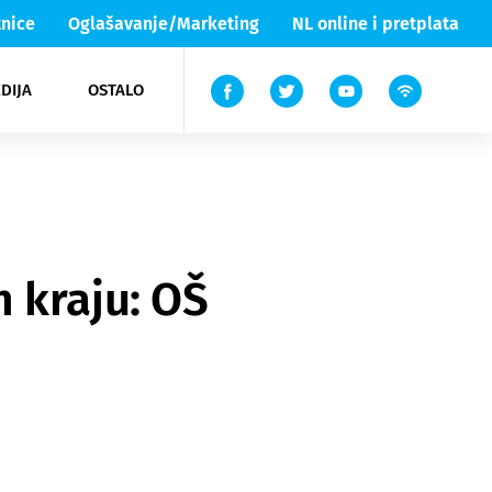
nice
Oglašavanje/Marketing
NL online i pretplata
DIJA
OSTALO
ar
ortovi
 List TV
entari
elgood
Lika & Senj
 kraju: OŠ