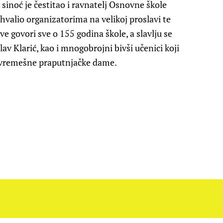
noć je čestitao i ravnatelj Osnovne škole
ahvalio organizatorima na velikoj proslavi te
e govori sve o 155 godina škole, a slavlju se
v Klarić, kao i mnogobrojni bivši učenici koji
a vremešne praputnjačke dame.