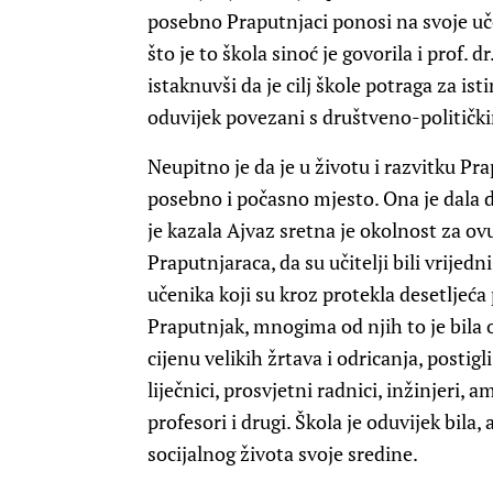
posebno Praputnjaci ponosi na svoje učen
što je to škola sinoć je govorila i prof. 
istaknuvši da je cilj škole potraga za is
oduvijek povezani s društveno-političk
Neupitno je da je u životu i razvitku P
posebno i počasno mjesto. Ona je dala 
je kazala Ajvaz sretna je okolnost za ovu
Praputnjaraca, da su učitelji bili vrijed
učenika koji su kroz protekla desetljeća
Praputnjak, mnogima od njih to je bila o
cijenu velikih žrtava i odricanja, posti
liječnici, prosvjetni radnici, inžinjeri, 
profesori i drugi. Škola je oduvijek bila,
socijalnog života svoje sredine.