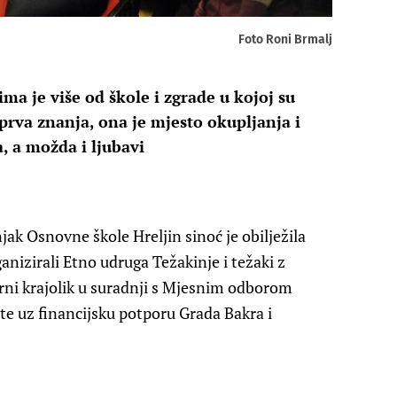
Foto Roni Brmalj
a je više od škole i zgrade u kojoj su
prva znanja, ona je mjesto okupljanja i
a, a možda i ljubavi
ak Osnovne škole Hreljin sinoć je obilježila
ganizirali Etno udruga Težakinje i težaki z
rni krajolik u suradnji s Mjesnim odborom
e uz financijsku potporu Grada Bakra i