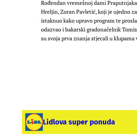
Rođendan vremešnoj dami Praputnjaka si
Hreljin, Zoran Pavletić, koji je ujedno z
istaknuo kako upravo program te proslav
odazvao i bakarski gradonačelnik Tomisla
su svoja prva znanja stjecali u klupam
Lidlova super ponuda