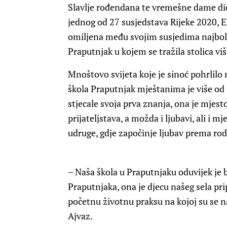
Slavlje rođendana te vremešne dame di
jednog od 27 susjedstava Rijeke 2020, E
omiljena među svojim susjedima najbo
Praputnjak u kojem se tražila stolica viš
Mnoštovo svijeta koje je sinoć pohrlilo
škola Praputnjak mještanima je više od 
stjecale svoja prva znanja, ona je mjest
prijateljstava, a možda i ljubavi, ali i m
udruge, gdje započinje ljubav prema rodn
– Naša škola u Praputnjaku oduvijek je b
Praputnjaka, ona je djecu našeg sela pr
početnu životnu praksu na kojoj su se naši
Ajvaz.