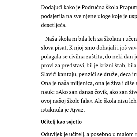
Dodajući kako je Područna škola Praputn
podsjetila na sve njene uloge koje je us
desetljeća.
– Naša škola ni bila leh za školani i učen
slova pisat. K njoj smo dohajali i još va
polagala se civilna zaštita, do neki dan je
provi za predstavi, bil je krizni štab, bi
Slavići kantaju, penzići se druže, deca i
Ona je naša miljenica, ona je živa i diše
nauk: »Ako san danas čovik, ako san živo
ovoj našoj škole fala«. Ale škola nisu leh 
istaknula je Ajvaz.
Učitelj kao svjetlo
Oduvijek je učitelj, a posebno u malom m