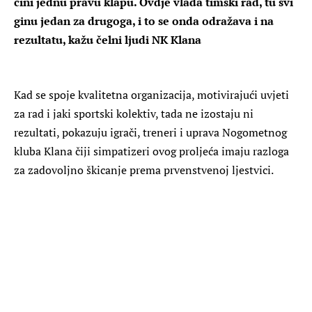
čini jednu pravu klapu. Ovdje vlada timski rad, tu svi
ginu jedan za drugoga, i to se onda odražava i na
rezultatu, kažu čelni ljudi NK Klana
Kad se spoje kvalitetna organizacija, motivirajući uvjeti
za rad i jaki sportski kolektiv, tada ne izostaju ni
rezultati, pokazuju igrači, treneri i uprava Nogometnog
kluba Klana čiji simpatizeri ovog proljeća imaju razloga
za zadovoljno škicanje prema prvenstvenoj ljestvici.