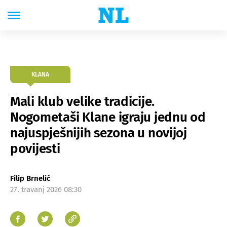
KLANA
Mali klub velike tradicije.
Nogometaši Klane igraju jednu od
najuspješnijih sezona u novijoj
povijesti
Filip Brnelić
27. travanj 2026 08:30