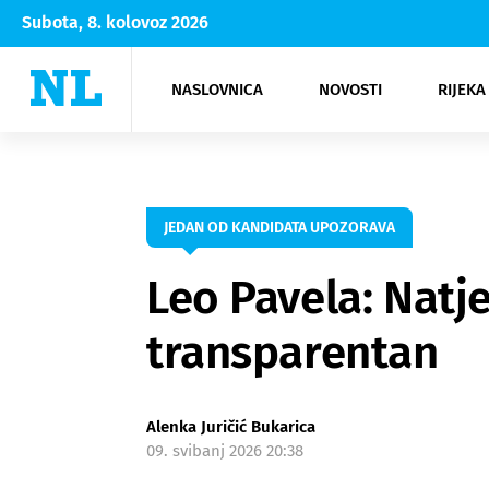
Subota, 8. kolovoz 2026
NASLOVNICA
NOVOSTI
RIJEKA
Rijeka
Kultura
Opatija
Hrvatsk
Moda
NK Rije
Sh
JEDAN OD KANDIDATA UPOZORAVA
Leo Pavela: Natje
transparentan
Alenka Juričić Bukarica
09. svibanj 2026 20:38