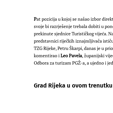
P
at pozicija u kojoj se našao izbor dire
svoje bi razrješenje trebala dobiti u po
prekinute sjednice Turističkog vijeća. Na
predstavnici riječkih iznajmljivača ist
TZG Rijeke, Petru Škarpi, danas je u pri
komentirao i
Leo Pavela
, županijski vi
Odbora za turizam PGŽ-a, a ujedno i je
Grad Rijeka u ovom trenutku 