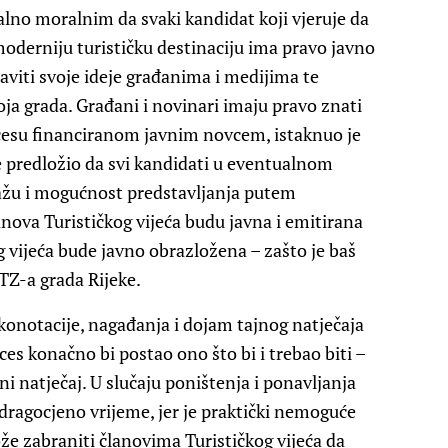
no moralnim da svaki kandidat koji vjeruje da
moderniju turističku destinaciju ima pravo javno
aviti svoje ideje građanima i medijima te
oja grada. Građani i novinari imaju pravo znati
rocesu financiranom javnim novcem, istaknuo je
e predložio da svi kandidati u eventualnom
žu i mogućnost predstavljanja putem
anova Turističkog vijeća budu javna i emitirana
g vijeća bude javno obrazložena – zašto je baš
TZ-a grada Rijeke.
e konotacije, nagađanja i dojam tajnog natječaja
ces konačno bi postao ono što bi i trebao biti –
 natječaj. U slučaju poništenja i ponavljanja
 dragocjeno vrijeme, jer je praktički nemoguće
može zabraniti članovima Turističkog vijeća da