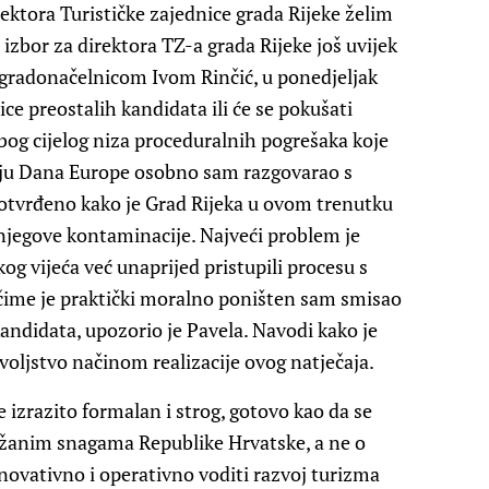
rektora Turističke zajednice grada Rijeke želim
 izbor za direktora TZ-a grada Rijeke još uvijek
u s gradonačelnicom Ivom Rinčić, u ponedjeljak
ice preostalih kandidata ili će se pokušati
zbog cijelog niza proceduralnih pogrešaka koje
vanju Dana Europe osobno sam razgovarao s
otvrđeno kako je Grad Rijeka u ovom trenutku
njegove kontaminacije. Najveći problem je
kog vijeća već unaprijed pristupili procesu s
 čime je praktički moralno poništen sam smisao
kandidata, upozorio je Pavela. Navodi kako je
oljstvo načinom realizacije ovog natječaja.
e izrazito formalan i strog, gotovo kao da se
ružanim snagama Republike Hrvatske, a ne o
inovativno i operativno voditi razvoj turizma