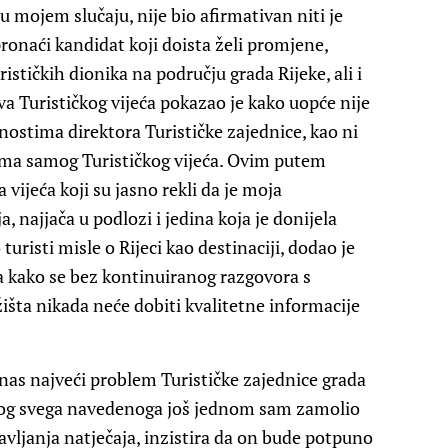
u mojem slučaju, nije bio afirmativan niti je
ronaći kandidat koji doista želi promjene,
rističkih dionika na području grada Rijeke, ali i
ova Turističkog vijeća pokazao je kako uopće nije
stima direktora Turističke zajednice, kao ni
ma samog Turističkog vijeća. Ovim putem
ijeća koji su jasno rekli da je moja
a, najjača u podlozi i jedina koja je donijela
uristi misle o Rijeci kao destinaciji, dodao je
a kako se bez kontinuiranog razgovora s
ržišta nikada neće dobiti kvalitetne informacije
nas najveći problem Turističke zajednice grada
 Zbog svega navedenoga još jednom sam zamolio
vljanja natječaja, inzistira da on bude potpuno