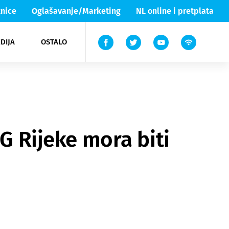
nice
Oglašavanje/Marketing
NL online i pretplata
DIJA
OSTALO
ar
ortovi
 List TV
entari
elgood
Lika & Senj
ZG Rijeke mora biti