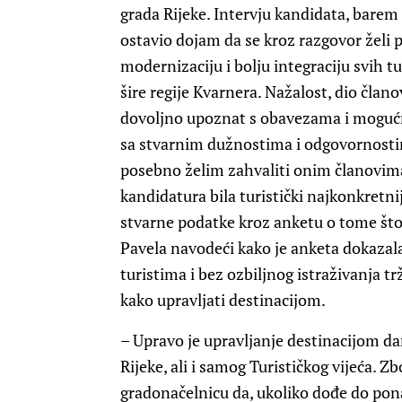
grada Rijeke. Intervju kandidata, barem 
ostavio dojam da se kroz razgovor želi p
modernizaciju i bolju integraciju svih tu
šire regije Kvarnera. Nažalost, dio član
dovoljno upoznat s obavezama i mogućno
sa stvarnim dužnostima i odgovornosti
posebno želim zahvaliti onim članovima v
kandidatura bila turistički najkonkretnij
stvarne podatke kroz anketu o tome što t
Pavela navodeći kako je anketa dokazal
turistima i bez ozbiljnog istraživanja t
kako upravljati destinacijom.
– Upravo je upravljanje destinacijom da
Rijeke, ali i samog Turističkog vijeća.
gradonačelnicu da, ukoliko dođe do pona