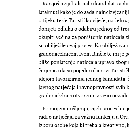
– Kao još uvijek aktualni kandidat za di
istaknuti kako je do sada najneizvjesniji
u tijeku te će Turističko vijeće, na čel
donijeti odluku o odabiru jednog od troj
okupiti većina za poništenje natječaja 
su obilježile ovaj proces. Na obilježa
gradonačelnicom Ivom Rinčić te mi je p
bliže poništenju natječaja upravo zbog 
činjenica da su pojedini članovi Turistič
idejom favoriziranja jednog kandidata,
javnog natječaja i ravnopravnosti svih 
gradonačelnici otvoreno izrazio nezadov
– Po mojem mišljenju, cijeli proces bio j
radi o natječaju za važnu funkciju u O
izboru osobe koja bi trebala kreativno, 