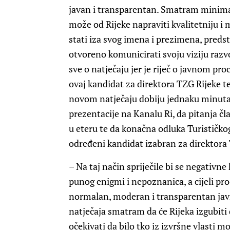
javan i transparentan. Smatram minimal
može od Rijeke napraviti kvalitetniju i 
stati iza svog imena i prezimena, predst
otvoreno komunicirati svoju viziju razv
sve o natječaju jer je riječ o javnom p
ovaj kandidat za direktora TZG Rijeke t
novom natječaju dobiju jednaku minuta
prezentacije na Kanalu Ri, da pitanja čl
u eteru te da konačna odluka Turističko
određeni kandidat izabran za direktora 
– Na taj način spriječile bi se negativn
punog enigmi i nepoznanica, a cijeli pro
normalan, moderan i transparentan javni
natječaja smatram da će Rijeka izgubiti
očekivati da bilo tko iz izvršne vlasti 