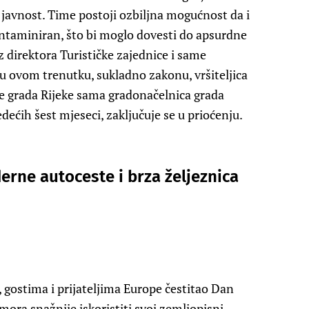
u javnost. Time postoji ozbiljna mogućnost da i
ontaminiran, što bi moglo dovesti do apsurdne
z direktora Turističke zajednice
i same
 u ovom trenutku, sukladno zakonu, vršiteljica
ce grada Rijeke sama gradonačelnica grada
jedećih šest mjeseci, zaključuje se u prioćenju.
erne autoceste i brza željeznica
 gostima i prijateljima Europe čestitao Dan
mora snažnije iskoristiti svoj zemljopisni