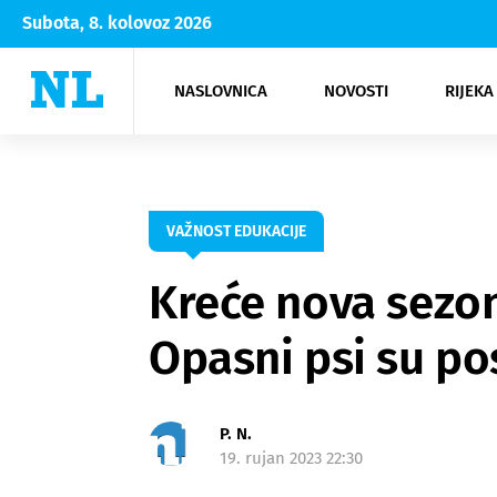
Subota, 8. kolovoz 2026
NASLOVNICA
NOVOSTI
RIJEKA
Rijeka
Kultura
Opatija
Hrvatsk
Moda
NK Rije
Sh
VAŽNOST EDUKACIJE
Kreće nova sezon
Opasni psi su po
P. N.
19. rujan 2023 22:30