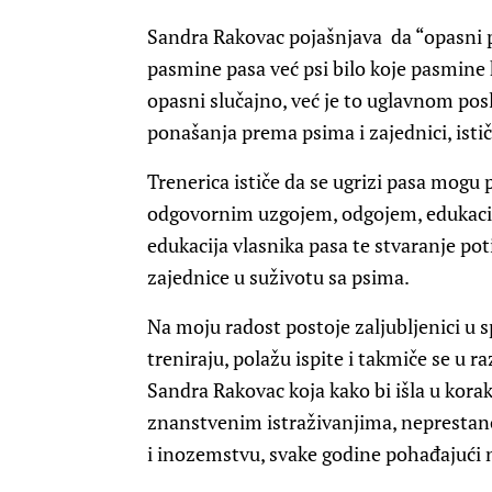
Sandra Rakovac pojašnjava da “opasni ps
pasmine pasa već psi bilo koje pasmine k
opasni slučajno, već je to uglavnom po
ponašanja prema psima i zajednici, isti
Trenerica ističe da se ugrizi pasa mog
odgovornim uzgojem, odgojem, edukacijo
edukacija vlasnika pasa te stvaranje pot
zajednice u suživotu sa psima.
Na moju radost postoje zaljubljenici u 
treniraju, polažu ispite i takmiče se u 
Sandra Rakovac koja kako bi išla u ko
znanstvenim istraživanjima, nepresta
i inozemstvu, svake godine pohađajući 