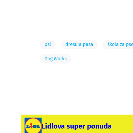
psi
dresura pasa
škola za ps
Dog Works
Lidlova super ponuda