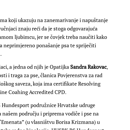
ima koji ukazuju na zanemarivanje i napuštanje
učnjaci znaju reći da je stoga odgovarajuća
amom ljubimcu, jer se čovjek treba naučiti kako
na neprimjereno ponašanje psa te spriječiti
.
ci, a jedna od njih je Opatijka
Sandra Rakovac
,
sti i traga za pse, članica Povjerenstva za rad
škog saveza, koja ima certifikate Resolving
nine Coahing Accredited CPD.
S Hundesport podružnice Hrvatske udruge
na našem području i priprema vodiče i pse na
“Emenata” (u vlasništvu Borisa Krizmana) u