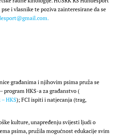
portske radne kinologije. HUSRK RS Hundesport
se i vlasnike te poziva zainteresirane da se
desport@gmail.com
.
ice građanima i njihovim psima pruža se
n – program HKS-a za građanstvo (
z – HKS
); FCI ispiti i natjecanja (trag,
ške kulture, unapređenju svijesti ljudi o
ma psima, pružila mogućnost edukacije svim