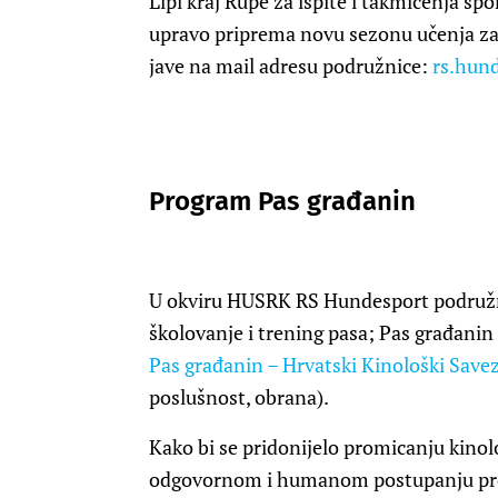
Lipi kraj Rupe za ispite i takmičenja s
upravo priprema novu sezonu učenja za p
jave na mail adresu podružnice:
rs.hun
Program Pas građanin
U okviru HUSRK RS Hundesport podružn
školovanje i trening pasa; Pas građani
Pas građanin – Hrvatski Kinološki Save
poslušnost, obrana).
Kako bi se pridonijelo promicanju kinolo
odgovornom i humanom postupanju pre