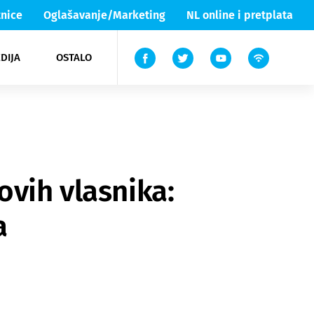
nice
Oglašavanje/Marketing
NL online i pretplata
DIJA
OSTALO
ar
ortovi
 List TV
entari
elgood
Lika & Senj
ovih vlasnika:
a