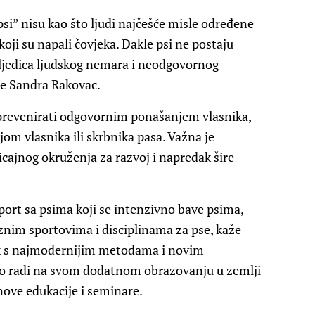
i” nisu kao što ljudi najčešće misle određene
oji su napali čovjeka. Dakle psi ne postaju
sljedica ljudskog nemara i neodgovornog
če Sandra Rakovac.
u prevenirati odgovornim ponašanjem vlasnika,
m vlasnika ili skrbnika pasa. Važna je
icajnog okruženja za razvoj i napredak šire
sport sa psima koji se intenzivno bave psima,
raznim sportovima i disciplinama za pse, kaže
rak s najmodernijim metodama i novim
no radi na svom dodatnom obrazovanju u zemlji
nove edukacije i seminare.