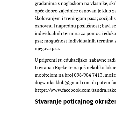
građanima s naglaskom na vlasnike, skrbn
opće dobro zajednice osnovan je klub z
školovanjem i treningom pasa; socijaliz
osnovnu i naprednu poslušnost; bavi 
individualnih termina za pomoć i eduka
psa; mogućnost individualnih termina z
njegova psa.
U pripremi su edukacijsko-zabavne radio
Lovrana i Rijeke te na još nekoliko loka
mobitelom na broj 098/904 7413, možete
dogworks.klub@gmail.com
ili putem fa
https://www.facebook.com/sandra.rako
Stvaranje poticajnog okruže