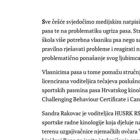
S
ve češće svjedočimo medijskim natpis
pasa te na problematiku ugriza pasa. Str
škola više potrebna vlasniku psa nego s
pravilno rješavati probleme i reagirati 
problematično ponašanje svog ljubimca
Vlasnicima pasa u tome pomažu stručnja
licencirana voditeljica tečajeva poslušno
sportskih pasmina pasa Hrvatskog kinolo
Challenging Behaviour Certificate i Ca
Sandra Rakovac je voditeljica HUSRK R
sportske radne kinologije koja djeluje 
terenu uzgajivačnice njemačkih ovčara 