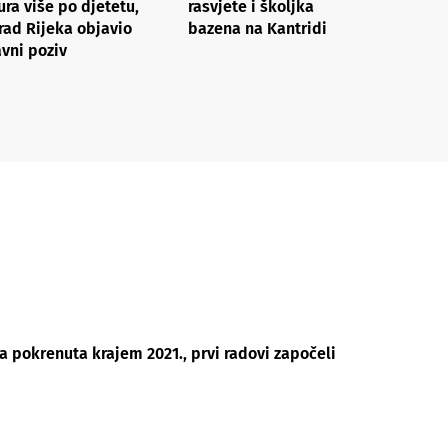
ura više po djetetu,
rasvjete i školjka
rad Rijeka objavio
bazena na Kantridi
avni poziv
iva pokrenuta krajem 2021., prvi radovi započeli