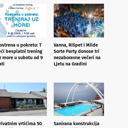
ostrena u pokretu: ​T​
Vanna, Rišpet i Milde
eći besplatni trening
Sorte Party donose tri
z more​ ​u subotu od 9
nezaboravne večeri na
ati
Ljetu na Gradini
rivatnim vrtićima 50
Sanirana konstrukcija