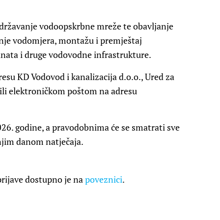
održavanje vodoopskrbne mreže te obavljanje
anje vodomjera, montažu i premještaj
anata i druge vodovodne infrastrukture.
esu KD Vodovod i kanalizacija d.o.o., Ured za
, ili elektroničkom poštom na adresu
2026. godine, a pravodobnima će se smatrati sve
dnjim danom natječaja.
 prijave dostupno je na
poveznici
.