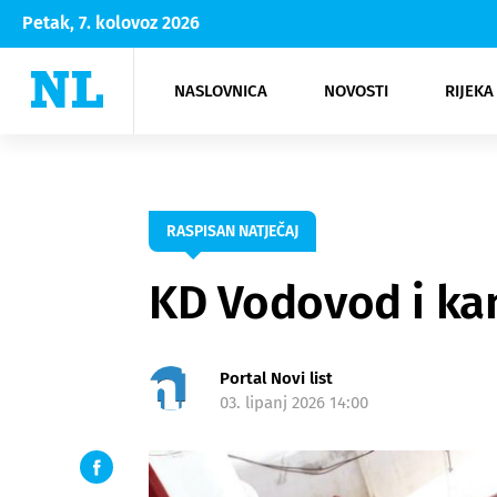
Petak, 7. kolovoz 2026
NASLOVNICA
NOVOSTI
RIJEKA
Rijeka
Kultura
Opatija
Hrvatsk
Moda
NK Rije
Sh
RASPISAN NATJEČAJ
KD Vodovod i kan
Portal Novi list
03. lipanj 2026 14:00