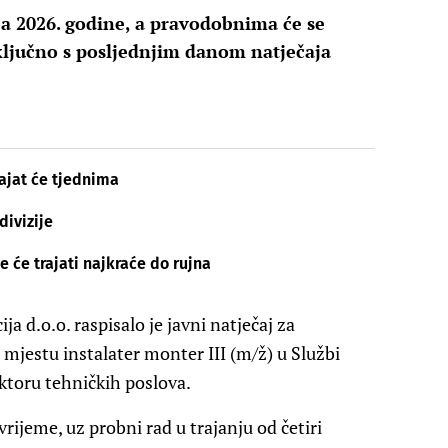
nja 2026. godine, a pravodobnima će se
ključno s posljednjim danom natječaja
rajat će tjednima
divizije
e će trajati najkraće do rujna
 d.o.o. raspisalo je javni natječaj za
mjestu instalater monter III (m/ž) u Službi
ktoru tehničkih poslova.
ijeme, uz probni rad u trajanju od četiri