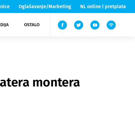
nice
Oglašavanje/Marketing
NL online i pretplata
DIJA
OSTALO
ar
ortovi
 List TV
entari
elgood
Lika & Senj
alatera montera