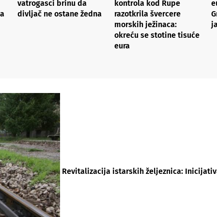
vatrogasci brinu da
kontrola kod Rupe
e
 a
divljač ne ostane žedna
razotkrila švercere
G
morskih ježinaca:
j
okreću se stotine tisuće
eura
Revitalizacija istarskih željeznica: Inicijat