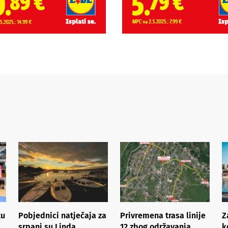
tu
Pobjednici natječaja za
Privremena trasa linije
Z
srpanj su Linda
12 zbog održavanja
k