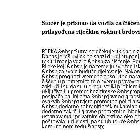
Stožer je priznao da vozila za čišć
prilagođena riječkim uskim i brdo
RIJEKA
&nbsp;Sutra se očekuje ukidanje 
Danas je još uvijek na snazi drugi stupanj
tek tri manja vozila &nbsp;za čišćenje. P
Rijeke koji &nbsp;je na temelju svježeg is
&nbsp;za svoje buduće djelovanje. Nakon 
&nbsp;prognozi vremena apsolutno na vri
čišćenju prometnica te o svemu pravovrem
zaključili su da su u gradu veliki problem
uključivali u promet bez zimske &nbsp;opre
posipača na linijama &nbsp;javnog grads
ovakvih &nbsp;uvjeta prometna policija s
&nbsp;dodatno zabraniti teškim kamionima
dodatno zakrčili glavne prometnice. Nadle
ustanovama i privatnim objektima oko obv
poštovala u cijelosti, pa su ubuduće &nbs
komunalnom redu.&nbsp;