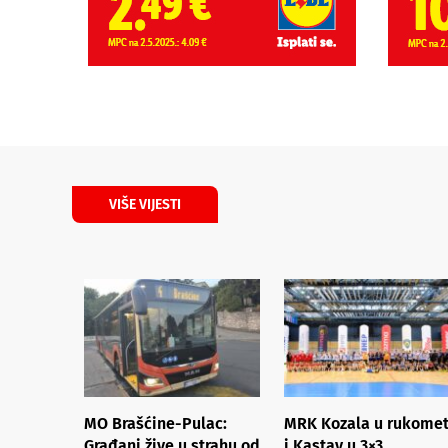
VIŠE VIJESTI
MO Brašćine-Pulac:
MRK Kozala u rukome
Građani žive u strahu od
i Kastav u 3×3