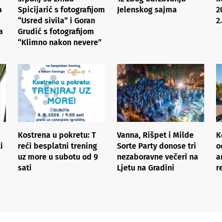
a
Spicijarić s fotografijom
Jelenskog sajma
2
“Usred sivila” i Goran
2
a
Grudić s fotografijom
“Klimno nakon nevere”
Kostrena u pokretu: ​T​
Vanna, Rišpet i Milde
K
i
reći besplatni trening
Sorte Party donose tri
o
uz more​ ​u subotu od 9
nezaboravne večeri na
a
sati
Ljetu na Gradini
r