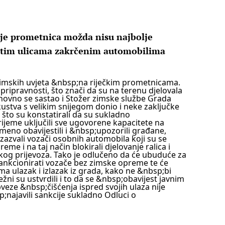
enje prometnica možda nisu najbolje
vitim ulicama zakrčenim automobilima
zimskih uvjeta &nbsp;na riječkim prometnicama.
 pripravnosti, što znači da su na terenu djelovala
onovno se sastao i Stožer zimske službe Grada
kustva s velikim snijegom donio i neke zaključke
što su konstatirali da su sukladno
jeme uključili sve ugovorene kapacitete na
eno obavijestili i &nbsp;upozorili građane,
 izazvali vozači osobnih automobila koji su se
me i na taj način blokirali djelovanje ralica i
kog prijevoza.
Tako je odlučeno da će ubuduće za
ankcionirati vozače bez zimske opreme te će
 ulazak i izlazak iz grada, kako ne &nbsp;bi
žni su ustvrdili i to da se &nbsp;obavijest javnim
eze &nbsp;čišćenja ispred svojih ulaza nije
p;najavili sankcije sukladno Odluci o