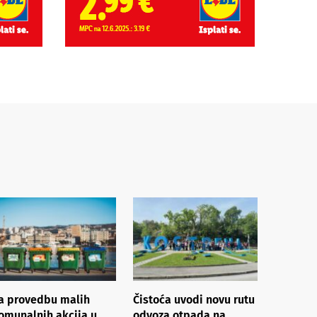
a provedbu malih
Čistoća uvodi novu rutu
omunalnih akcija u
odvoza otpada na