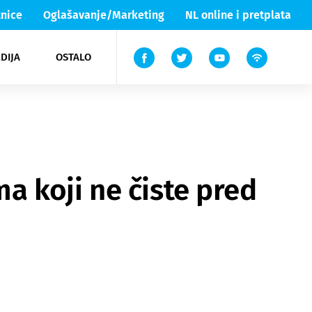
nice
Oglašavanje/Marketing
NL online i pretplata
DIJA
OSTALO
ar
ortovi
 List TV
entari
elgood
Lika & Senj
 koji ne čiste pred