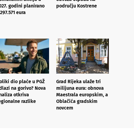
027. godini planirano
području Kostrene
.297.571 eura
oliki dio plaće u PGŽ
Grad Rijeka ulaže tri
dlazi na gorivo? Nova
milijuna eura: obnova
naliza otkriva
Maestrala europskim, a
egionalne razlike​
Oblačića gradskim
novcem