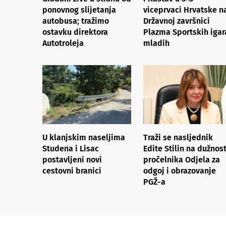
ponovnog slijetanja
viceprvaci Hrvatske n
autobusa; tražimo
Državnoj završnici
ostavku direktora
Plazma Sportskih igar
Autotroleja
mladih
U klanjskim naseljima
Traži se nasljednik
Studena i Lisac
Edite Stilin na dužnost
postavljeni novi
pročelnika Odjela za
cestovni branici
odgoj i obrazovanje
PGŽ-a