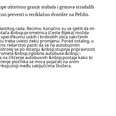
kupe oštećeno granje stabala i grmova stradalih
o prevesti u reciklažno dvorište na Pehlin.
lastitog rada. Recimo, konačno su se sjetili da im
istača &nbsp;prometnica (Ceste Rijeka) možda
m specifikumu uskih i brdovitih ulica zakrčenih
tu treba uvesti neku promjenu. Pored ostalog, u
no redarstvo paziti da se na autobusnim
utotrolej se po dizanju &nbsp;stupnja pripravnosti
z prometa &nbsp;zglobne autobuse.&nbsp;
–
 na čišćenje autobusnih &nbsp;postaja kako bi
šćenje pločnika se mora pojačati na onim
&nbsp;stoji među zaključcima Stožera.