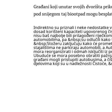
Građani koji unutar svojih dvorišta pri
pod snijegom taj biootpad mogu besplatn
Indirektno su priznali i neke nedostatke v
dosad korišteni kapaciteti ugovorenog č
nisu baš najbolje bili prilagođeni riječko
automobilima, pa &nbsp;su odlučili kako 
&nbsp;Stožeru zaključuju kako će promet
stajalištima ne parkiraju automobili, a A
mora reorganizirati i odmah isključiti i
Ubuduće se mora posebno obratiti pažnja
građani mogli pristupiti autobusima, a či
djelovima koji su u nadležnosti Čistoće, 