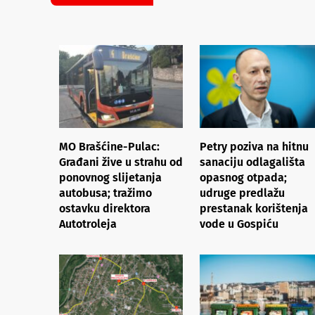
MO Brašćine-Pulac:
Petry poziva na hitnu
Građani žive u strahu od
sanaciju odlagališta
ponovnog slijetanja
opasnog otpada;
autobusa; tražimo
udruge predlažu
ostavku direktora
prestanak korištenja
Autotroleja
vode u Gospiću