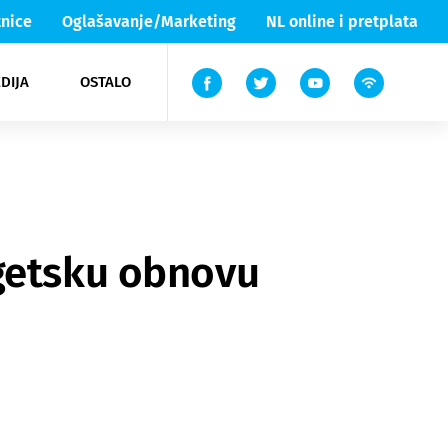
nice
Oglašavanje/Marketing
NL online i pretplata
DIJA
OSTALO
ar
ortovi
 List TV
entari
elgood
Lika & Senj
rgetsku obnovu