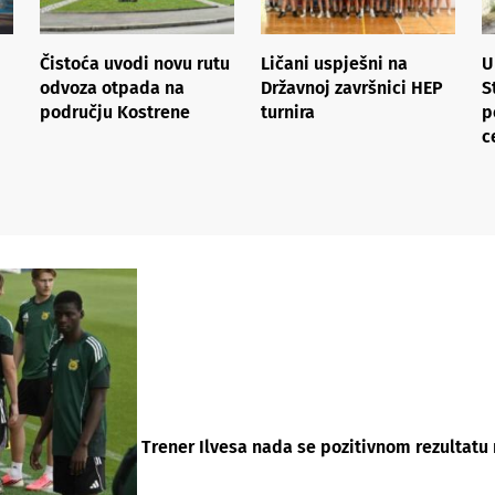
Čistoća uvodi novu rutu
Ličani uspješni na
U
odvoza otpada na
Državnoj završnici HEP
S
području Kostrene
turnira
p
c
Trener Ilvesa nada se pozitivnom rezultatu 