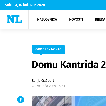
Subota, 8. kolovoz 2026
NASLOVNICA
NOVOSTI
RIJEKA
Rijeka
Kultura
Opatija
Hrvatsk
Moda
NK Rije
Sh
ODOBREN NOVAC
Domu Kantrida 2
Sanja Gašpert
28. veljača 2025 16:33