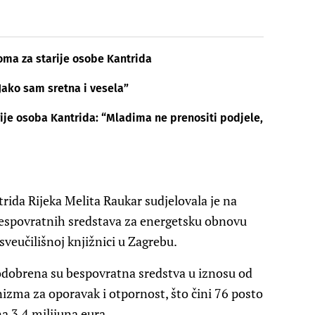
ma za starije osobe Kantrida
“Jako sam sretna i vesela”
ije osoba Kantrida: “Mladima ne prenositi podjele,
rida Rijeka Melita Raukar sudjelovala je na
bespovratnih sredstava za energetsku obnovu
sveučilišnoj knjižnici u Zagrebu.
odobrena su bespovratna sredstva u iznosu od
izma za oporavak i otpornost, što čini 76 posto
na 3,4 milijuna eura.