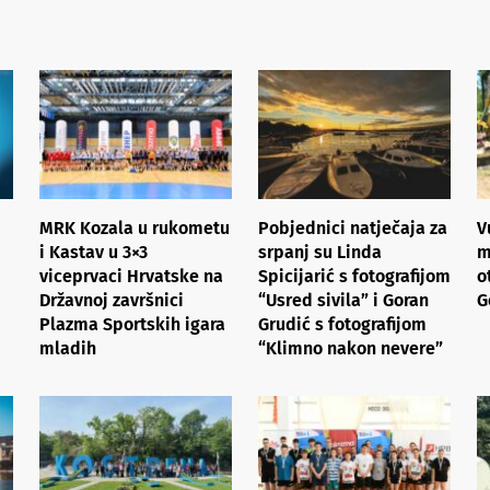
MRK Kozala u rukometu
Pobjednici natječaja za
V
i Kastav u 3×3
srpanj su Linda
m
viceprvaci Hrvatske na
Spicijarić s fotografijom
o
Državnoj završnici
“Usred sivila” i Goran
G
Plazma Sportskih igara
Grudić s fotografijom
mladih
“Klimno nakon nevere”