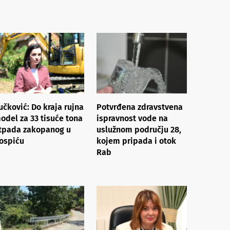
učković: Do kraja rujna
Potvrđena zdravstvena
odel za 33 tisuće tona
ispravnost vode na
tpada zakopanog u
uslužnom području 28,
ospiću
kojem pripada i otok
Rab