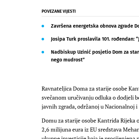
POVEZANE VIJESTI
Završena energetska obnova zgrade Do
Josipa Turk proslavila 101. rođendan: 
Nadbiskup Uzinić posjetio Dom za star
nego mudrost”
Ravnateljica Doma za starije osobe Kant
svečanom uručivanju odluka o dodjeli 
javnih zgrada, održanoj u Nacionalnoj i 
Domu za starije osobe Kantrida Rijeka 
2,6 milijuna eura iz EU sredstava Mehan
ukupne investicije koja je procijenjena 