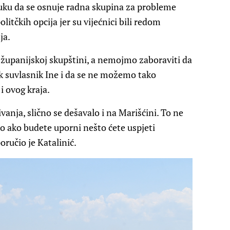
luku da se osnuje radna skupina za probleme
litčkih opcija jer su vijećnici bili redom
ja.
 županijskoj skupštini, a nemojmo zaboraviti da
k suvlasnik Ine i da se ne možemo tako
 ovog kraja.
vanja, slično se dešavalo i na Marišćini. To ne
mo ako budete uporni nešto ćete uspjeti
oručio je Katalinić.