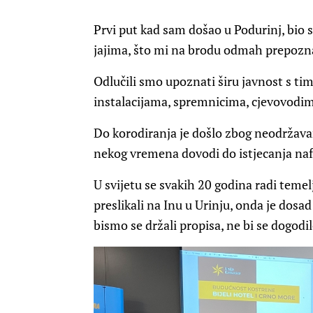
Prvi put kad sam došao u Podurinj, bio s
jajima, što mi na brodu odmah prepozn
Odlučili smo upoznati širu javnost s tim
instalacijama, spremnicima, cjevovodima,
Do korodiranja je došlo zbog neodržavanj
nekog vremena dovodi do istjecanja naf
U svijetu se svakih 20 godina radi teme
preslikali na Inu u Urinju, onda je dosad
bismo se držali propisa, ne bi se dogodi