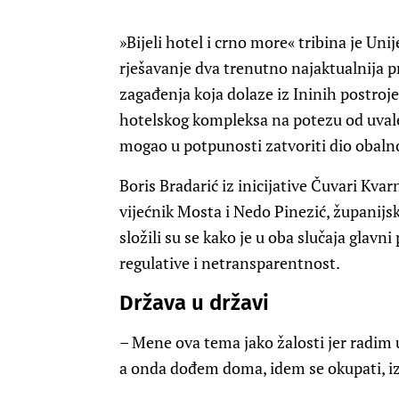
»Bijeli hotel i crno more« tribina je Un
rješavanje dva trenutno najaktualnija 
zagađenja koja dolaze iz Ininih postroje
hotelskog kompleksa na potezu od uvale
mogao u potpunosti zatvoriti dio obaln
Boris Bradarić iz inicijative Čuvari Kvar
vijećnik Mosta i Nedo Pinezić, županijsk
složili su se kako je u oba slučaja glav
regulative i netransparentnost.
Država u državi
– Mene ova tema jako žalosti jer radim u 
a onda dođem doma, idem se okupati, iz