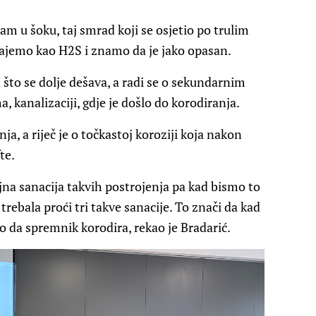
am u šoku, taj smrad koji se osjetio po trulim
ajemo kao H2S i znamo da je jako opasan.
 što se dolje dešava, a radi se o sekundarnim
 kanalizaciji, gdje je došlo do korodiranja.
a, a riječ je o točkastoj koroziji koja nakon
te.
ljna sanacija takvih postrojenja pa kad bismo to
 trebala proći tri takve sanacije. To znači da kad
lo da spremnik korodira, rekao je Bradarić.