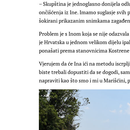
– Skupština je jednoglasno donijela od
ončišćenja iz Ine. Imamo suglasje svih po
šokirani prikazanim snimkama zagađen
Problem je s Inom koja se nije odazvala
je Hrvatska u jednom velikom dijelu ipa
ponašati prema stanovnicima Kostrene i
Vjerujem da će Ina ići na metodu iscrplji
biste trebali dopustiti da se dogodi, sa
napraviti kao što smo i mi u Marišćini, p