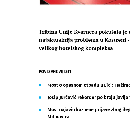
Tribina Unije Kvarnera pokušala je 
najaktualnija problema u Kostreni -
velikog hotelskog kompleksa
POVEZANE VIJESTI
Most o opasnom otpadu u Lici: Tražimo
Josip Jurčević rekorder po broju javljan
Most najavio kaznene prijave zbog ilega
Milinovića…