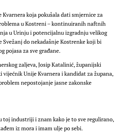
ije Kvarnera koja pokušala dati smjernice za
problema u Kostreni – kontinuiranih naftnih
nja u Urinju i potencijalnu izgradnju velikog
 Svežanj do nekadašnje Kostrenke koji bi
og pojasa za sve građane.
nerskog zaljeva, Josip Katalinić, županijski
i vijećnik Unije Kvarnera i kandidat za župana,
ni problem nepostojanje jasne zakonske
toj industriji i znam kako je to sve regulirano,
ađem iz mora i imam ulje po sebi.