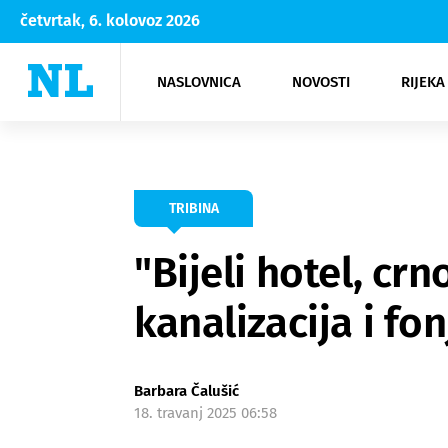
četvrtak, 6. kolovoz 2026
NASLOVNICA
NOVOSTI
RIJEKA
Rijeka
Kultura
Opatija
Hrvatsk
Moda
NK Rije
Sh
TRIBINA
"Bijeli hotel, cr
kanalizacija i fon
Barbara Čalušić
18. travanj 2025 06:58