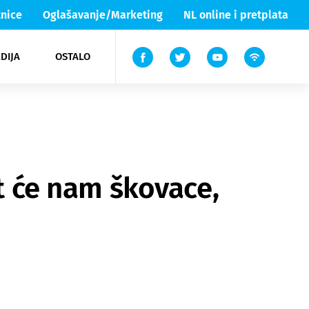
nice
Oglašavanje/Marketing
NL online i pretplata
DIJA
OSTALO
ar
ortovi
 List TV
entari
elgood
Lika & Senj
at će nam škovace,