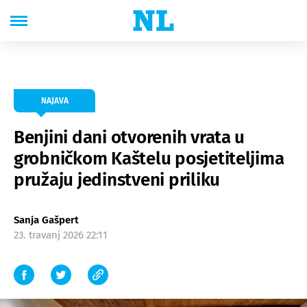
NAJAVA
Benjini dani otvorenih vrata u
grobničkom Kaštelu posjetiteljima
pružaju jedinstveni priliku
Sanja Gašpert
23. travanj 2026 22:11