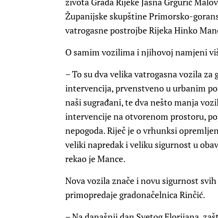
života Grada Rijeke Jasna Grgurić Malov
Županijske skupštine Primorsko-gorans
vatrogasne postrojbe Rijeka Hinko Man
O samim vozilima i njihovoj namjeni v
– To su dva velika vatrogasna vozila za 
intervencija, prvenstveno u urbanim pod
naši sugrađani, te dva nešto manja vozi
intervencije na otvorenom prostoru, po
nepogoda. Riječ je o vrhunksi opremlje
veliki napredak i veliku sigurnost u oba
rekao je Mance.
Nova vozila znače i novu sigurnost svih 
primopredaje gradonačelnica Rinčić.
– Na današnji dan Svetog Florijana, za