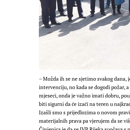
– Možda ih se ne sjetimo svakog dana, j
intervenciju, no kada se dogodi požar, a
mjeseci, onda je važno imati dobru, p
biti sigurni da će izaći na teren u najk
Izašli smo s prijedlozima o novom pravi
materijalnih prava pa vjerujem da se vi
Činjenica je da se JVP Rijeka suočava 