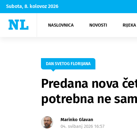
Subota, 8. kolovoz 2026
NASLOVNICA
NOVOSTI
RIJEKA
Rijeka
Kultura
Opatija
Hrvatsk
Moda
NK Rije
Sh
DAN SVETOG FLORIJANA
Predana nova četi
potrebna ne samo
Marinko Glavan
04. svibanj 2026 16:57