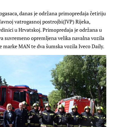
rogasaca, danas je održana primopredaja četiriju
avnoj vatrogasnoj postrojbi(JVP) Rijeka,
edinici u Hrvatskoj. Primopredaja je održana u
 dva suvremeno opremljena velika navalna vozila
je marke MAN te dva šumska vozila Iveco Daily.