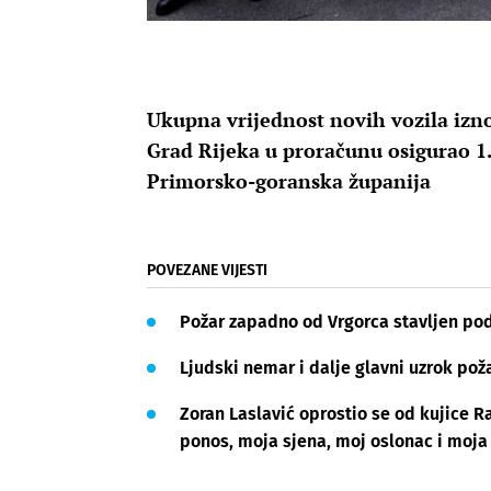
Ukupna vrijednost novih vozila izno
Grad Rijeka u proračunu osigurao 1.
Primorsko-goranska županija
POVEZANE VIJESTI
Požar zapadno od Vrgorca stavljen pod
Ljudski nemar i dalje glavni uzrok pož
Zoran Laslavić oprostio se od kujice R
ponos, moja sjena, moj oslonac i moja 