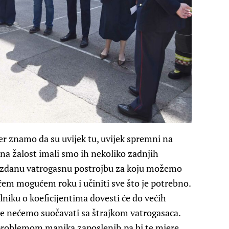
er znamo da su uvijek tu, uvijek spremni na
 na žalost imali smo ih nekoliko zadnjih
ouzdanu vatrogasnu postrojbu za koju možemo
raćem mogućem roku i učiniti sve što je potrebno.
lniku o koeficijentima dovesti će do većih
še nećemo suočavati sa štrajkom vatrogasaca.
s problemom manjka zaposlenih pa bi te mjere