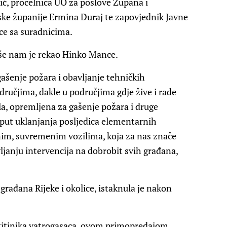
ić, pročelnica UO za poslove Župana i
ke županije Ermina Duraj te zapovjednik Javne
ce sa suradnicima.
iše nam je rekao Hinko Mance.
gašenje požara i obavljanje tehničkih
ručjima, dakle u područjima gdje žive i rade
la, opremljena za gašenje požara i druge
put uklanjanja posljedica elementarnih
nim, suvremenim vozilima, koja za nas znače
vljanju intervencija na dobrobit svih građana,
građana Rijeke i okolice, istaknula je nakon
štitinika vatrogasaca, ovom primopredajom