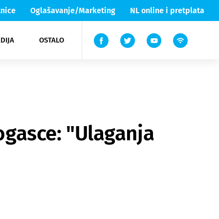
nice
Oglašavanje/Marketing
NL online i pretplata
DIJA
OSTALO
ar
ortovi
 List TV
entari
elgood
Lika & Senj
rogasce: "Ulaganja